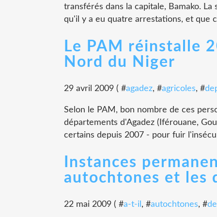
transférés dans la capitale, Bamako. L
qu'il y a eu quatre arrestations, et que 
Le PAM réinstalle 
Nord du Niger
29 avril 2009 ( #
agadez
, #
agricoles
, #
de
Selon le PAM, bon nombre de ces person
départements d'Agadez (Iférouane, Goug
certains depuis 2007 - pour fuir l'insécur
Instances permanent
autochtones et les
22 mai 2009 ( #
a-t-il
, #
autochtones
, #
de