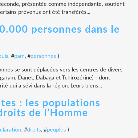
a seconde, présentée comme indépendante, soutient
certains prévenus ont été transférés...
20.000 personnes dans le
puis
, #
pam
, #
personnes
)
nes se sont déplacées vers les centres de divers
aram, Danet, Dabaga et Tchirozérine) - dont
ité qui a sévi dans la région. Leurs biens...
es : les populations
 droits de l’Homme
claration
, #
droits
, #
peuples
)