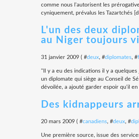
comme nous l'autorisent les prérogative
cyniquement, prévalus les Tazartchés [d
L'un des deux dipl
au Niger toujours v
31 janvier 2009 ( #
deux
, #
diplomates
, #
"Il y a eu des indications il y a quelques
un diplomate qui siège au Conseil de Séc
dévoilée, a ajouté garder espoir qu'il en
Des kidnappeurs ar
20 mars 2009 ( #
canadiens
, #
deux
, #
dip
Une première source, issue des services