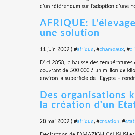
d’un référendum sur l’adoption d’une no
AFRIQUE: L’élevage
une solution
11 juin 2009 ( #
afrique
, #
chameaux
, #
cl
D’ici 2050, la hausse des températures 
couvrant de 500 000 à un million de kil
environ la superficie de l’Egypte – rendra
Des organisations k
la création d'un Et
28 mai 2009 ( #
afrique
, #
creation
, #
etat
Déclaration de l'AMAZIGH CAUSUSLes Ama