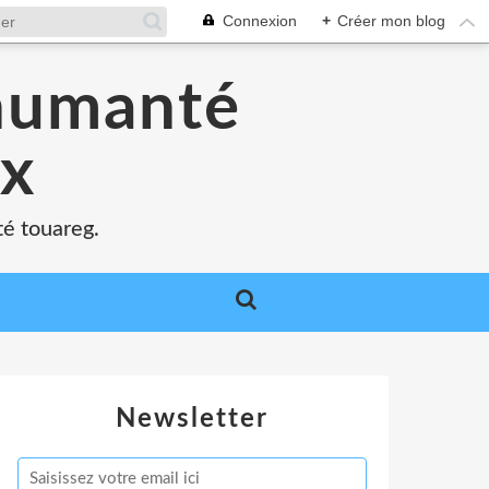
Connexion
+
Créer mon blog
'humanté
ux
té touareg.
Newsletter