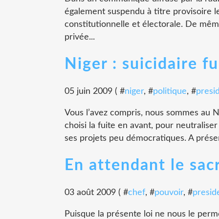
également suspendu à titre provisoire 
constitutionnelle et électorale. De mêm
privée...
Niger : suicidaire f
05 juin 2009 ( #
niger
, #
politique
, #
presi
Vous l’avez compris, nous sommes au N
choisi la fuite en avant, pour neutralise
ses projets peu démocratiques. A présent, 
En attendant le sac
03 août 2009 ( #
chef
, #
pouvoir
, #
presid
Puisque la présente loi ne nous le perm