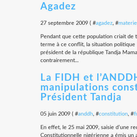
Agadez
27 septembre 2009 ( #
agadez
, #
materie
Pendant que cette population criait de 
terme à ce conflit, la situation politiq
président de la république Tandja Mam
contrairement...
La FIDH et l’ANDD
manipulations const
Président Tandja
05 juin 2009 ( #
anddh
, #
constitution
, #
f
En effet, le 25 mai 2009, saisie d’une 
Constitutionnelle nigérienne a émis un 