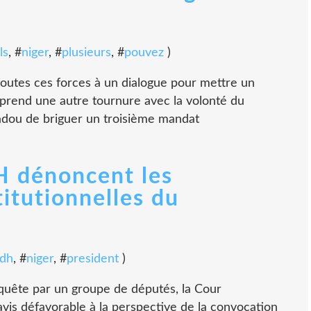
ls
, #
niger
, #
plusieurs
, #
pouvez
)
toutes ces forces à un dialogue pour mettre un
ue prend une autre tournure avec la volonté du
adou de briguer un troisième mandat
H dénoncent les
itutionnelles du
idh
, #
niger
, #
president
)
requête par un groupe de députés, la Cour
avis défavorable à la perspective de la convocation