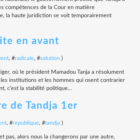
les compétences de la Cour en matière
e, la haute juridiction se voit temporairement
uite en avant
dent
, #
radicale
, #
solution
)
iger, où le président Mamadou Tanja a résolument
r les institutions et les hommes qui osent contrarier
c’est la stabilité politique...
re de Tandja 1er
ent
, #
republique
, #
tandja
)
et pas, alors nous la changerons par une autre,