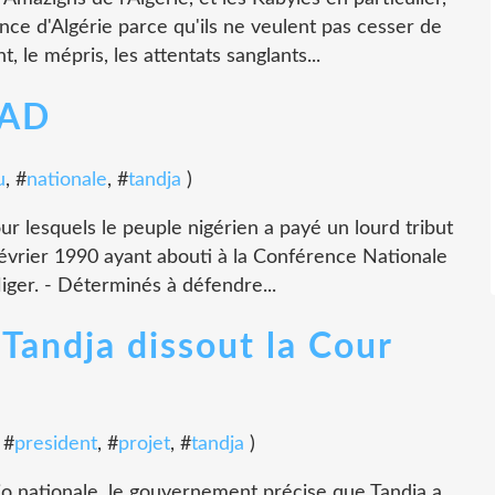
nce d'Algérie parce qu'ils ne veulent pas cesser de
 le mépris, les attentats sanglants...
SAD
u
, #
nationale
, #
tandja
)
r lesquels le peuple nigérien a payé un lourd tribut
évrier 1990 ayant abouti à la Conférence Nationale
iger. - Déterminés à défendre...
 Tandja dissout la Cour
, #
president
, #
projet
, #
tandja
)
o nationale, le gouvernement précise que Tandja a