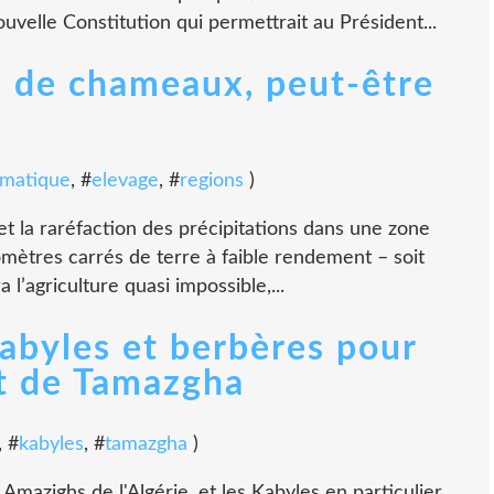
uvelle Constitution qui permettrait au Président...
 de chameaux, peut-être
imatique
, #
elevage
, #
regions
)
et la raréfaction des précipitations dans une zone
omètres carrés de terre à faible rendement – soit
 l’agriculture quasi impossible,...
abyles et berbères pour
at de Tamazgha
, #
kabyles
, #
tamazgha
)
zighs de l'Algérie, et les Kabyles en particulier,