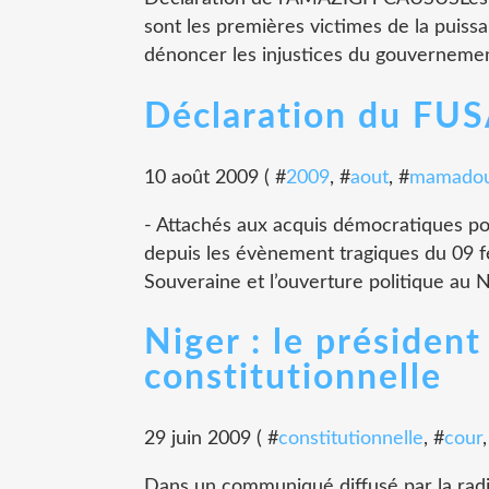
sont les premières victimes de la puissa
dénoncer les injustices du gouvernement,
Déclaration du FU
10 août 2009 ( #
2009
, #
aout
, #
mamado
- Attachés aux acquis démocratiques pou
depuis les évènement tragiques du 09 f
Souveraine et l’ouverture politique au N
Niger : le président
constitutionnelle
29 juin 2009 ( #
constitutionnelle
, #
cour
Dans un communiqué diffusé par la radi