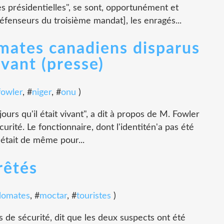
s présidentielles", se sont, opportunément et
éfenseurs du troisième mandat], les enragés...
omates canadiens disparus
ivant (presse)
fowler
, #
niger
, #
onu
)
 jours qu'il était vivant", a dit à propos de M. Fowler
urité. Le fonctionnaire, dont l'identitén'a pas été
 était de même pour...
rêtés
lomates
, #
moctar
, #
touristes
)
 de sécurité, dit que les deux suspects ont été