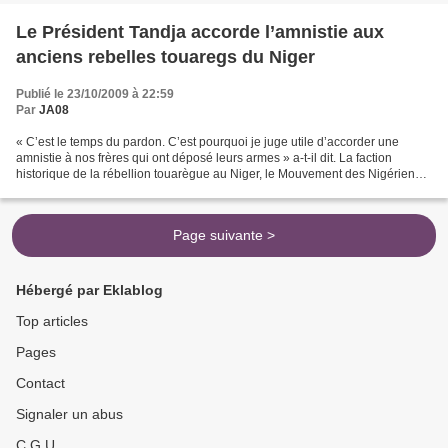
Le Président Tandja accorde l’amnistie aux
anciens rebelles touaregs du Niger
Publié le 23/10/2009 à 22:59
Par
JA08
« C’est le temps du pardon. C’est pourquoi je juge utile d’accorder une
amnistie à nos frères qui ont déposé leurs armes » a-t-il dit. La faction
historique de la rébellion touarègue au Niger, le Mouvement des Nigériens
pour la justice (MNJ), a déposé...
Page suivante >
Hébergé par Eklablog
Top articles
Pages
Contact
Signaler un abus
C.G.U.