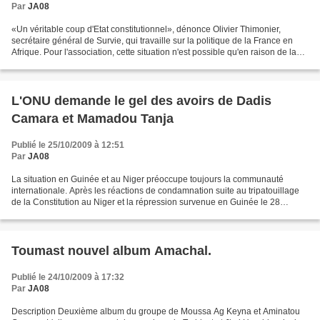
Par
JA08
«Un véritable coup d'Etat constitutionnel», dénonce Olivier Thimonier,
secrétaire général de Survie, qui travaille sur la politique de la France en
Afrique. Pour l'association, cette situation n'est possible qu'en raison de la
rente tirée des ressources...
L'ONU demande le gel des avoirs de Dadis
Camara et Mamadou Tanja
Publié le 25/10/2009 à 12:51
Par
JA08
La situation en Guinée et au Niger préoccupe toujours la communauté
internationale. Après les réactions de condamnation suite au tripatouillage
de la Constitution au Niger et la répression survenue en Guinée le 28
septembre dernier, le Bureau des Nations...
Toumast nouvel album Amachal.
Publié le 24/10/2009 à 17:32
Par
JA08
Description Deuxième album du groupe de Moussa Ag Keyna et Aminatou