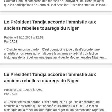
Goumar. L'album comprend des reprises de Tarbiyat et Jimi Hendrix, ainsi
que les participations de Jehro et Beat Assaliant. Liste des titres 01. Ibliss02.
Aïr -Tombouctou03. Azaman04....
Le Président Tandja accorde l’amnistie aux
anciens rebelles touaregs du Niger
Publié le 23/10/2009 à 22:59
Par
JA08
« C’est le temps du pardon. C’est pourquoi je juge utile d’accorder une
amnistie à nos frères qui ont déposé leurs armes » a-t-il dit. La faction
historique de la rébellion touarègue au Niger, le Mouvement des Nigériens
pour la justice (MNJ), a déposé...
Le Président Tandja accorde l’amnistie aux
anciens rebelles touaregs du Niger
Publié le 23/10/2009 à 22:59
Par
JA08
« C’est le temps du pardon. C’est pourquoi je juge utile d’accorder une
amnistie à nos frères qui ont déposé leurs armes » a-t-il dit. La faction
historique de la rébellion touarègue au Niger, le Mouvement des Nigériens