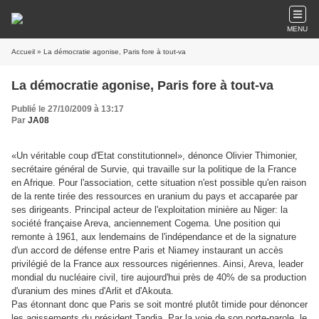
MENU
Accueil
» La démocratie agonise, Paris fore à tout-va
La démocratie agonise, Paris fore à tout-va
Publié le 27/10/2009 à 13:17
Par
JA08
«Un véritable coup d'Etat constitutionnel», dénonce Olivier Thimonier,
secrétaire général de Survie, qui travaille sur la politique de la France
en Afrique. Pour l'association, cette situation n'est possible qu'en raison
de la rente tirée des ressources en uranium du pays et accaparée par
ses dirigeants. Principal acteur de l'exploitation minière au Niger: la
société française Areva, anciennement Cogema. Une position qui
remonte à 1961, aux lendemains de l'indépendance et de la signature
d'un accord de défense entre Paris et Niamey instaurant un accès
privilégié de la France aux ressources nigériennes. Ainsi, Areva, leader
mondial du nucléaire civil, tire aujourd'hui près de 40% de sa production
d'uranium des mines d'Arlit et d'Akouta.
Pas étonnant donc que Paris se soit montré plutôt timide pour dénoncer
les agissements du président Tandja. Par la voie de son porte-parole, le