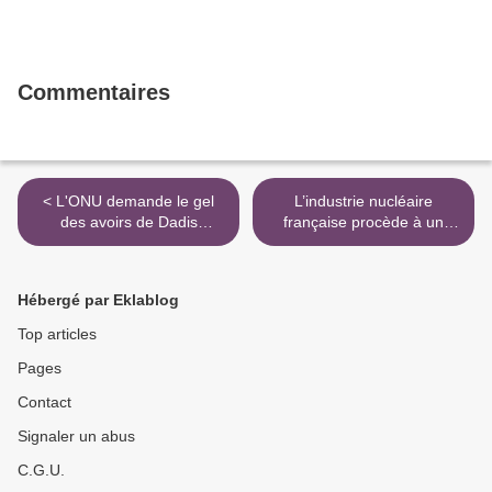
Commentaires
< L'ONU demande le gel
L’industrie nucléaire
des avoirs de Dadis
française procède à un
Camara et Mamadou Tanja
véritable pillage au Niger >
Hébergé par Eklablog
Top articles
Pages
Contact
Signaler un abus
C.G.U.