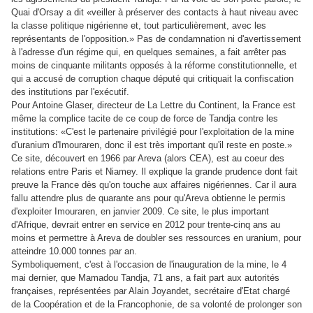
Quai d'Orsay a dit «veiller à préserver des contacts à haut niveau avec
la classe politique nigérienne et, tout particulièrement, avec les
représentants de l'opposition.» Pas de condamnation ni d'avertissement
à l'adresse d'un régime qui, en quelques semaines, a fait arrêter pas
moins de cinquante militants opposés à la réforme constitutionnelle, et
qui a accusé de corruption chaque député qui critiquait la confiscation
des institutions par l'exécutif.
Pour Antoine Glaser, directeur de La Lettre du Continent, la France est
même la complice tacite de ce coup de force de Tandja contre les
institutions: «C'est le partenaire privilégié pour l'exploitation de la mine
d'uranium d'Imouraren, donc il est très important qu'il reste en poste.»
Ce site, découvert en 1966 par Areva (alors CEA), est au coeur des
relations entre Paris et Niamey. Il explique la grande prudence dont fait
preuve la France dès qu'on touche aux affaires nigériennes. Car il aura
fallu attendre plus de quarante ans pour qu'Areva obtienne le permis
d'exploiter Imouraren, en janvier 2009. Ce site, le plus important
d'Afrique, devrait entrer en service en 2012 pour trente-cinq ans au
moins et permettre à Areva de doubler ses ressources en uranium, pour
atteindre 10.000 tonnes par an.
Symboliquement, c'est à l'occasion de l'inauguration de la mine, le 4
mai dernier, que Mamadou Tandja, 71 ans, a fait part aux autorités
françaises, représentées par Alain Joyandet, secrétaire d'Etat chargé
de la Coopération et de la Francophonie, de sa volonté de prolonger son