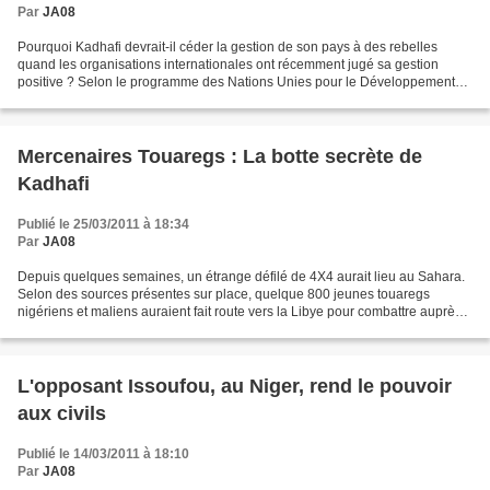
Par
JA08
Pourquoi Kadhafi devrait-il céder la gestion de son pays à des rebelles
quand les organisations internationales ont récemment jugé sa gestion
positive ? Selon le programme des Nations Unies pour le Développement
(PNUD), en 2010, la Libye que dirige Mouammar...
Mercenaires Touaregs : La botte secrète de
Kadhafi
Publié le 25/03/2011 à 18:34
Par
JA08
Depuis quelques semaines, un étrange défilé de 4X4 aurait lieu au Sahara.
Selon des sources présentes sur place, quelque 800 jeunes touaregs
nigériens et maliens auraient fait route vers la Libye pour combattre auprès
du colonel Kadhafi. ‘Ils partiraient...
L'opposant Issoufou, au Niger, rend le pouvoir
aux civils
Publié le 14/03/2011 à 18:10
Par
JA08