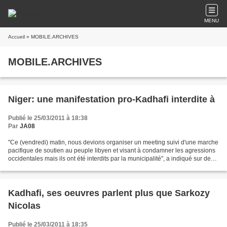
MENU
Accueil
» MOBILE.ARCHIVES
MOBILE.ARCHIVES
Niger: une manifestation pro-Kadhafi interdite à
Publié le 25/03/2011 à 18:38
Par
JA08
"Ce (vendredi) matin, nous devions organiser un meeting suivi d'une marche
pacifique de soutien au peuple libyen et visant à condamner les agressions
occidentales mais ils ont été interdits par la municipalité", a indiqué sur des
radios privées un des...
Kadhafi, ses oeuvres parlent plus que Sarkozy
Nicolas
Publié le 25/03/2011 à 18:35