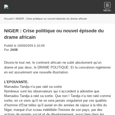
MENU
Accueil
» NIGER : Crise politique ou nouvel épisode du drame africain
NIGER : Crise politique ou nouvel épisode du
drame africain
Publié le 18/08/2009 à 16:09
Par
JA08
Disons-le tout net, le continent africain ne subit absolument qu’un
drame et pas deux, le DRAME POLITIQUE. Et la convulsion nigérienne
en est assurément une nouvelle illustration.
L’EPOUVANTE.
Mamadou Tandja n’a pas raté sa sortie
Nombreux sont les observateurs qui s’accordent à admettre que
Mamadou Tandja a raté sa sortie. Que non ! Tandja n’a rien raté comme
sortie, en ce sens qu’il ne se sera jamais singularisé par ces qualités
d’homme d’Etat telles qu’il aurait en dix années de séjour à la tête du
Niger, marqué d’un sceau indélébile l’histoire de son pays, par des
actions de progrès social et de développement, aussi bien dans les