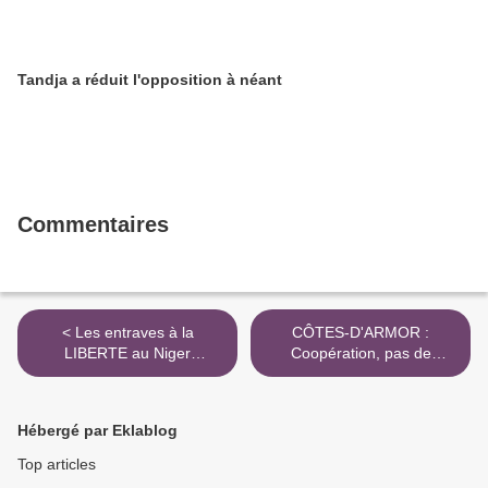
Tandja a réduit l'opposition à néant
Commentaires
< Les entraves à la
CÔTES-D'ARMOR :
LIBERTE au Niger
Coopération, pas de
conduisent au retrait de la
vacances pour l'inspecteur
société civile nigérienne du
d'académie >
comité national de
Hébergé par Eklablog
concertation ITIE
Top articles