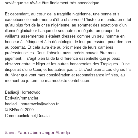
soviétique se révèle être finalement très anecdotique.
Et cependant, au cœur de la tragédie nigérienne, une bonne et si
exceptionnelle note mérite d’être observée ! L’histoire retiendra en effet
qu’au plus fort de la crise nigérienne, au sommet des exactions d’un
illuminé gladiateur flanqué de ses autres renégats, un groupe de
vaillants assermentés s’étaient dressés comme un seul homme en
honneur à l’éthique et à la déontologie de leur profession, pour dire non
au potentat. Et cela aura été au prix même de leurs carrières
professionnelles. Dans l’absolu, aussi précis pouvait être mon
jugement, il s’agit bien là de la différence essentielle que je peux
observer entre le Niger et les autres bananeraies des Tropiques. L’une
disposait d’une Cour, et les autres pas… Et c’est bien à ces dignes fils
du Niger que vont mes considération et reconnaissance infinies, au
moment où je termine ma modeste contribution.
Badiadji Horretowdo
Ecrivain/romancier
badiadji_horretowdo@yahoo.fr
© BH/août 2009
Camerounlink.net,Douala
#ainsi
#aura
#bien
#niger
#tandja