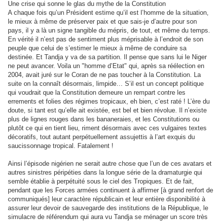
Une crise qui sonne le glas du mythe de la Constitution
A chaque fois qu’un Président estime qu’il est l’homme de la situation,
le mieux à même de préserver paix et que sais-je d’autre pour son
pays, il y a là un signe tangible du mépris, de tout, et même du temps.
En vérité il n’est pas de sentiment plus méprisable à l’endroit de son
peuple que celui de s’estimer le mieux à même de conduire sa
destinée. Et Tandja y va de sa partition. Il pense que sans lui le Niger
ne peut avancer. Voila un "homme d’Etat" qui, après sa réélection en
2004, avait juré sur le Coran de ne pas toucher à la Constitution. La
suite on la connaît désormais, limpide… S’il est un concept politique
qui voudrait que la Constitution demeure un rempart contre les
errements et folies des régimes tropicaux, eh bien, c’est raté ! L’ère du
doute, si tant est qu’elle ait existée, est bel et bien révolue. Il n’existe
plus de lignes rouges dans les bananeraies, et les Constitutions ou
plutôt ce qui en tient lieu, riment désormais avec ces vulgaires textes
décoratifs, tout autant perpétuellement assujettis à l’art exquis du
saucissonnage tropical. Fatalement !
Ainsi l’épisode nigérien ne serait autre chose que l’un de ces avatars et
autres sinistres péripéties dans la longue série de la dramaturgie qui
semble établie à perpétuité sous le ciel des Tropiques. Et de fait,
pendant que les Forces armées continuent à affirmer [à grand renfort de
communiqués] leur caractère républicain et leur entière disponibilité à
assurer leur devoir de sauvegarde des institutions de la République, le
simulacre de référendum qui aura vu Tandja se ménager un score très