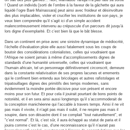
! Quand un individu [sorti de l’ombre à la faveur de la gâchette qui aura
liquidé l’ogre Baré Maïnassara] peut ainsi avec froideur et désinvolture
des plus implacables, violer et crucifier les institutions de son pays, je
veux bien comprendre qu’il s’agit ici d’un simple accident
malencontreusement intervenu au crépuscule d’un parcours dit jusqu’à
lors digne d’exemplarité. Et c’est bien là que le bât blesse.
Dans un continent en prise avec une sinistre dynamique de médiocrité,
l’échelle d’évaluation ploie elle aussi fatalement sous les coups de
boutoir des considérations colonialistes, celles qui voudraient que
l’Afrique ne soient jamais à même d’accomplissements dignes de
standards d’une humanité universelle, celles qui voudraient que
l’humain africain, tel un personnage définitivement circonscrit, demeure
dans la constante relativisation de ses propres lacunes et errements
qui le confinent bien entendu aux bricolages et autres rafistolages et
tripatouillages dignes des primitifs des temps modernes, sans
évidemment la moindre portée décisive pour son présent et encore
moins pour son futur. Et pour cela il jouirait pourtant de bons points de
notoriété, et il en sera ainsi aussi longtemps qu’il s’accommoderait de
la conception manichéenne qui l’accable à travers temps. Ainsi il ne vit
pas mais il vivote, il n’agit pas mais il subit, il ne respire pas mais il
soupire, dans son désastre dont il se complait "tout naturellement", et
"c’est normal". Et là, c’est sûr, il aura échappé au statut de paria et il
jouira comme c’est le cas, d’une reconnaissance qu’il n’aurait pas