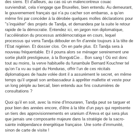
des siens. Et d’ailleurs, au cas où un malencontreux couac
surviendrait, cela n’engage que Bruxelles, bien entendu. Au demeurant,
le gouvernement français qui n’a pu cacher son embarras, a qu’en
même fini par concéder à la dérobée quelques molles déclarations pour
"s’inquiéter" des projets de Tandja, et demandera par la suite le retour
rapide de la démocratie. Entendez ici, en jargon non diplomatique,
l’accélération du processus antidémocratique en cours, lequel
processus qui verra Tandja débouler en fin d’année toujours à la tête de
l’Etat nigérien. Et dossier clos. On en parle plus. Et Tandja sera à
nouveau fréquentable. Et il pourra alors se ménager sereinement une
sortie plutôt prestigieuse, à la Bongo&Cie… Bon sang ! Où est donc
tout au moins, la verve habituelle du funambule Bernard Kouchner tel
qu’on l’a vu au sujet du Honduras, offrir l’un de ces récitals
diplomatiques de haute volée dont il a assurément le secret, en même
temps qu’il urgeait son ambassadeur à apprêter mallette et veste pour
un long périple au bercail, bien entendu aux fins coutumières de
consultations ?
Quoi qu’il en soit, avec la mine d’Imouraren, Tandja peut se targuer et
pour bien des années encore, d’être à la tête d’un pays qui représente
un tiers des approvisionnements en uranium d’Areva et qui sera plus
que jamais une composante majeure dans la stratégie de la sacro-
sainte indépendance énergétique française. Une sorte d’immunité,
sinon de carte de visite !