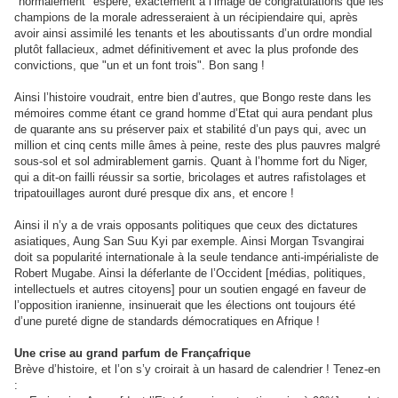
"normalement" espéré, exactement à l’image de congratulations que les
champions de la morale adresseraient à un récipiendaire qui, après
avoir ainsi assimilé les tenants et les aboutissants d’un ordre mondial
plutôt fallacieux, admet définitivement et avec la plus profonde des
convictions, que "un et un font trois". Bon sang !
Ainsi l’histoire voudrait, entre bien d’autres, que Bongo reste dans les
mémoires comme étant ce grand homme d’Etat qui aura pendant plus
de quarante ans su préserver paix et stabilité d’un pays qui, avec un
million et cinq cents mille âmes à peine, reste des plus pauvres malgré
sous-sol et sol admirablement garnis. Quant à l’homme fort du Niger,
qui a dit-on failli réussir sa sortie, bricolages et autres rafistolages et
tripatouillages auront duré presque dix ans, et encore !
Ainsi il n’y a de vrais opposants politiques que ceux des dictatures
asiatiques, Aung San Suu Kyi par exemple. Ainsi Morgan Tsvangirai
doit sa popularité internationale à la seule tendance anti-impérialiste de
Robert Mugabe. Ainsi la déferlante de l’Occident [médias, politiques,
intellectuels et autres citoyens] pour un soutien engagé en faveur de
l’opposition iranienne, insinuerait que les élections ont toujours été
d’une pureté digne de standards démocratiques en Afrique !
Une crise au grand parfum de Françafrique
Brève d’histoire, et l’on s’y croirait à un hasard de calendrier ! Tenez-en
: