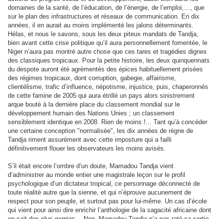
domaines de la santé, de l’éducation, de l’énergie, de l’emploi,…, que
sur le plan des infrastructures et réseaux de communication. En dix
années, il en aurait au moins implémenté les jalons déterminants.
Hélas, et nous le savons, sous les deux piteux mandats de Tandja,
bien avant cette crise politique qu’il aura personnellement fomentée, le
Niger n’aura pas montré autre chose que ces tares et tragédies dignes
des classiques tropicaux. Pour la petite histoire, les deux quinquennats
du despote auront été agrémentés des épices habituellement prisées
des régimes tropicaux, dont corruption, gabegie, affairisme,
clientélisme, trafic d’influence, népotisme, injustice, puis, chaperonnés
de cette famine de 2005 qui aura étrillé un pays alors sinistrement
arque bouté à la dernière place du classement mondial sur le
développement humain des Nations Unies ; un classement
sensiblement identique en 2008. Rien de moins !... Tant qu’à concéder
une certaine conception "normalisée", les dix années de règne de
Tandja riment assurément avec cette imposture qui a failli
définitivement flouer les observateurs les moins avisés.
S’il était encore l’ombre d’un doute, Mamadou Tandja vient
d’administrer au monde entier une magistrale leçon sur le profil
psychologique d’un dictateur tropical, ce personnage déconnecté de
toute réalité autre que la sienne, et qui n’éprouve aucunement de
respect pour son peuple, et surtout pas pour lui-même. Un cas d’école
qui vient pour ainsi dire enrichir l’anthologie de la sagacité africaine dont
on sait des plus garnies… Non, Mamadou Tandja n’a pas raté sa sortie