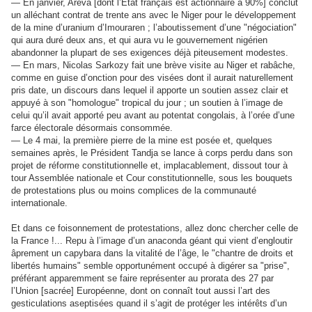
— En janvier, Areva [dont l’Etat français est actionnaire à 90%] conclut
un alléchant contrat de trente ans avec le Niger pour le développement
de la mine d’uranium d’Imouraren ; l’aboutissement d’une "négociation"
qui aura duré deux ans, et qui aura vu le gouvernement nigérien
abandonner la plupart de ses exigences déjà piteusement modestes.
— En mars, Nicolas Sarkozy fait une brève visite au Niger et rabâche,
comme en guise d’onction pour des visées dont il aurait naturellement
pris date, un discours dans lequel il apporte un soutien assez clair et
appuyé à son "homologue" tropical du jour ; un soutien à l’image de
celui qu’il avait apporté peu avant au potentat congolais, à l’orée d’une
farce électorale désormais consommée.
— Le 4 mai, la première pierre de la mine est posée et, quelques
semaines après, le Président Tandja se lance à corps perdu dans son
projet de réforme constitutionnelle et, implacablement, dissout tour à
tour Assemblée nationale et Cour constitutionnelle, sous les bouquets
de protestations plus ou moins complices de la communauté
internationale.
Et dans ce foisonnement de protestations, allez donc chercher celle de
la France !... Repu à l’image d’un anaconda géant qui vient d’engloutir
âprement un capybara dans la vitalité de l’âge, le "chantre de droits et
libertés humains" semble opportunément occupé à digérer sa "prise",
préférant apparemment se faire représenter au prorata des 27 par
l’Union [sacrée] Européenne, dont on connaît tout aussi l’art des
gesticulations aseptisées quand il s’agit de protéger les intérêts d’un