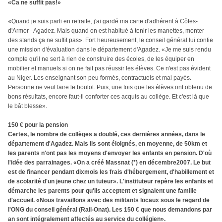
«Ca ne suffit pas!»
«Quand je suis parti en retraite, j'ai gardé ma carte d'adhérent à Côtes-
d'Armor - Agadez. Mais quand on est habitué à tenir les manettes, monter
des stands ça ne suffit pas». Fort heureusement, le conseil général lui confie
une mission d'évaluation dans le département d'Agadez. «Je me suis rendu
compte qu'il ne sert à rien de construire des écoles, de les équiper en
mobilier et manuels si on ne fait pas réussir les élèves. Ce n'est pas évident
au Niger. Les enseignant son peu formés, contractuels et mal payés.
Personne ne veut faire le boulot. Puis, une fois que les élèves ont obtenu de
bons résultats, encore faut-il conforter ces acquis au collège. Et c'est là que
le bât blesse».
150 € pour la pension
Certes, le nombre de collèges a doublé, ces dernières années, dans le
département d'Agadez. Mais ils sont éloignés, en moyenne, de 50km et
les parents n'ont pas les moyens d'envoyer les enfants en pension. D'où
l'idée des parrainages. «On a créé Massnat (*) en décembre2007. Le but
est de financer pendant dixmois les frais d'hébergement, d'habillement et
de scolarité d'un jeune chez un tuteur». L'instituteur repère les enfants et
démarche les parents pour qu'ils acceptent et signalent une famille
d'accueil. «Nous travaillons avec des militants locaux sous le regard de
l'ONG du conseil général (Rail-Onat). Les 150 € que nous demandons par
an sont intégralement affectés au service du collégien».