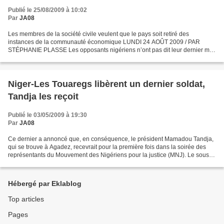
Publié le 25/08/2009 à 10:02
Par
JA08
Les membres de la société civile veulent que le pays soit retiré des
instances de la communauté économique LUNDI 24 AOÛT 2009 / PAR
STÉPHANIE PLASSE Les opposants nigériens n’ont pas dit leur dernier mot.
Ils comptent faire réagir les chefs de la diplomatie...
Niger-Les Touaregs libèrent un dernier soldat,
Tandja les reçoit
Publié le 03/05/2009 à 19:30
Par
JA08
Ce dernier a annoncé que, en conséquence, le président Mamadou Tandja,
qui se trouve à Agadez, recevrait pour la première fois dans la soirée des
représentants du Mouvement des Nigériens pour la justice (MNJ). Le sous-
officier libéré avait été capturé...
Hébergé par Eklablog
Top articles
Pages