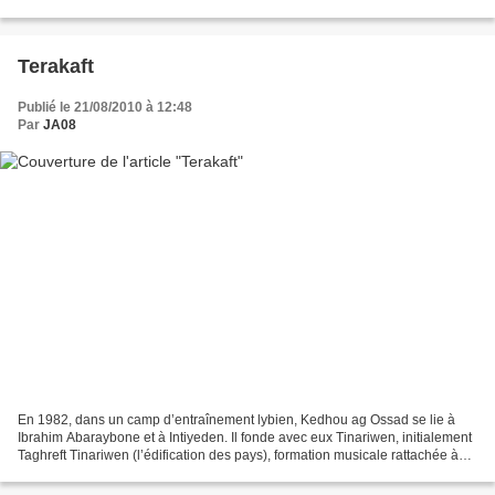
guitariste touareg Anana Harouna. Celui-ci...
Terakaft
Publié le 21/08/2010 à 12:48
Par
JA08
En 1982, dans un camp d’entraînement lybien, Kedhou ag Ossad se lie à
Ibrahim Abaraybone et à Intiyeden. Il fonde avec eux Tinariwen, initialement
Taghreft Tinariwen (l’édification des pays), formation musicale rattachée à
Tessalit, dans l’Adrar des Ifogjhas...