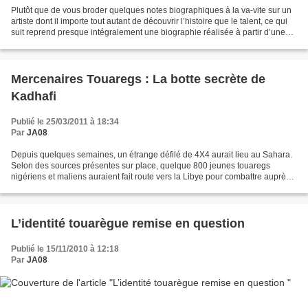
Plutôt que de vous broder quelques notes biographiques à la va-vite sur un
artiste dont il importe tout autant de découvrir l’histoire que le talent, ce qui
suit reprend presque intégralement une biographie réalisée à partir d’une
interview de Bombino...
Mercenaires Touaregs : La botte secrète de
Kadhafi
Publié le 25/03/2011 à 18:34
Par
JA08
Depuis quelques semaines, un étrange défilé de 4X4 aurait lieu au Sahara.
Selon des sources présentes sur place, quelque 800 jeunes touaregs
nigériens et maliens auraient fait route vers la Libye pour combattre auprès
du colonel Kadhafi. ‘Ils partiraient...
L’identité touarègue remise en question
Publié le 15/11/2010 à 12:18
Par
JA08