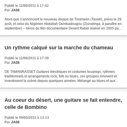
Publié le 11/06/2011 à 17:42
Par
JA08
Alors que s’annoncent le nouveau disque de Tinariwen (Tassili), prévu le 29
août, et celui du Nigérien Abdallah Oumbadougou (Zozodinga, à paraître en
septembre) – héros du film documentaire Desert Rebel réalisé en 2005 par
François Bergeron –, Bombino,...
Un rythme calqué sur la marche du chameau
Publié le 11/06/2011 à 17:39
Par
JA08
DE TAMANRASSET Guitares électriques et costumes touaregs, rythmes
traditionnels et arrangements rock, folk ou blues, ces groupes innovent et
investissent la scène depuis quelques années. Mélangé au blues et aux
sonorités africaines, le tindi s’est dépoussiéré...
Au coeur du désert, une guitare se fait entendre,
celle de Bombino
Publié le 09/05/2011 à 13:13
Par
JA08