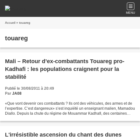
MENU
Accueil
» touareg
touareg
Mali – Retour d’ex-combattants Touareg pro-
Kadhafi : les populations craignent pour la
stabilité
Publié le 30/08/2011 à 20:49
Par
JA08
«Que vont devenir ces combattants ? Ils ont des véhicules, des armes et de
l’expertise. C’est dangereux» s’est inquiété un enseignant malien, Mamadou
Diallo. Depuis la chute du régime de Mouammar Kadhafi, des centaines
d’ex-combattants Touareg employés...
L'irrésistible ascension du chant des dunes