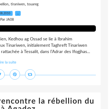
,
,
bellion
tiraniwen
touareg
08.2010
…
Par JA08
ien, Kedhou ag Ossad se lie à Ibrahim
ux Tinariwen, initialement Taghreft Tinariwen
rattachée à Tessalit, dans l’Adrar des Ifogjhas...
ire la suite
rencontre la rébellion du