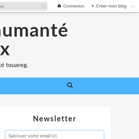
Connexion
+
Créer mon blog
'humanté
ux
té touareg.
Newsletter