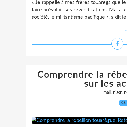
« Je rappelle à mes frères touaregs que l
faire prévaloir ses revendications. Mais cel
société, le militantisme pacifique », a dit l
L
Comprendre la rébe
sur les a
,
,
mali
niger
n
08.