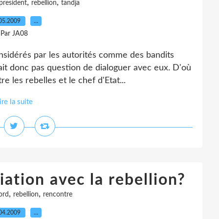
,
,
president
rebellion
tandja
05.2009
…
Par JA08
onsidérés par les autorités comme des bandits
tait donc pas question de dialoguer avec eux. D'où
 les rebelles et le chef d'Etat...
ire la suite
ation avec la rebellion?
,
,
ord
rebellion
rencontre
04.2009
…