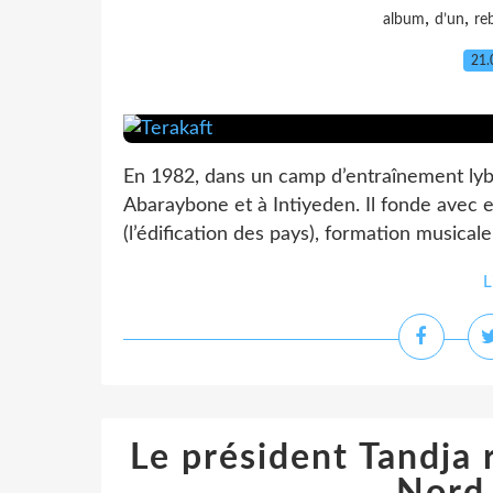
,
,
album
d’un
re
21.
En 1982, dans un camp d’entraînement lyb
Abaraybone et à Intiyeden. Il fonde avec e
(l’édification des pays), formation musicale 
L
Le président Tandja 