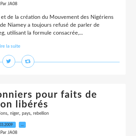
Par JA08
r et de la création du Mouvement des Nigériens
 de Niamey a toujours refusé de parler de
g, utilisant la formule consacrée,...
ire la suite
onniers pour faits de
ion libérés
,
,
,
ions
niger
pays
rebellion
03.2009
…
Par JA08