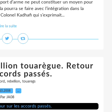
e port d’arme ne peut constituer un moyen pour
a pourra se faire avec l’intégration dans la
e Colonel Kadhafi qui s’exprimait...
ire la suite
llion touarègue. Retour
ccords passés.
,
,
ord
rebellion
touaregs
10.2008
…
Par JA08