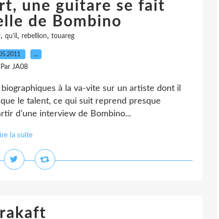
t, une guitare se fait
elle de Bombino
,
,
,
r
qu’il
rebellion
touareg
05.2011
…
Par JA08
iographiques à la va-vite sur un artiste dont il
 que le talent, ce qui suit reprend presque
rtir d’une interview de Bombino...
ire la suite
rakaft