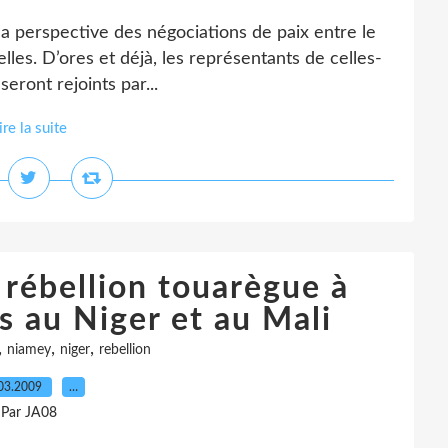
 la perspective des négociations de paix entre le
les. D’ores et déjà, les représentants de celles-
 seront rejoints par...
ire la suite
 rébellion touarègue à
s au Niger et au Mali
,
,
,
niamey
niger
rebellion
03.2009
…
Par JA08