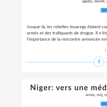
,
,
agadez
devrait
03.
Jusque-là, les rebelles touaregs étaient c
armés et des trafiquants de drogue. Il n'é
l'importance de la rencontre annoncée entre
L
Niger: vers une médi
,
,
armes
mnj
n
04.