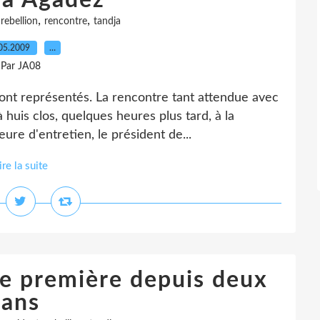
 à Agadez
,
,
,
rebellion
rencontre
tandja
05.2009
…
Par JA08
ont représentés. La rencontre tant attendue avec
 huis clos, quelques heures plus tard, à la
re d'entretien, le président de...
ire la suite
ne première depuis deux
ans