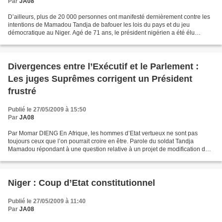
Par
JA08
D’ailleurs, plus de 20 000 personnes ont manifesté dernièrement contre les
intentions de Mamadou Tandja de bafouer les lois du pays et du jeu
démocratique au Niger. Agé de 71 ans, le président nigérien a été élu
successivement en 1999 et en 2004 et doit...
Divergences entre l’Exécutif et le Parlement :
Les juges Suprêmes corrigent un Président
frustré
Publié le 27/05/2009 à 15:50
Par
JA08
Par Momar DIENG En Afrique, les hommes d’Etat vertueux ne sont pas
toujours ceux que l’on pourrait croire en être. Parole du soldat Tandja
Mamadou répondant à une question relative à un projet de modification de
la Constitution qui lui est prêté : «Je...
Niger : Coup d’Etat constitutionnel
Publié le 27/05/2009 à 11:40
Par
JA08