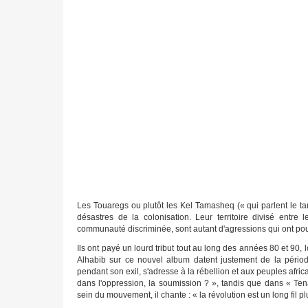
Les Touaregs ou plutôt les Kel Tamasheq (« qui parlent le t
désastres de la colonisation. Leur territoire divisé entre l
communauté discriminée, sont autant d'agressions qui ont pou
Ils ont payé un lourd tribut tout au long des années 80 et 90, 
Alhabib sur ce nouvel album datent justement de la pério
pendant son exil, s'adresse à la rébellion et aux peuples afr
dans l'oppression, la soumission ? », tandis que dans « Ten
sein du mouvement, il chante : « la révolution est un long fil pl