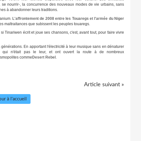
, se nourrir-, la concurrence des nouveaux modes de vie urbains, sans
eunes à abandonner leurs traditions.
ranium.
L'affrontement de 2008 entre les Touaregs et l'armée du Niger
es maltraitances que subissent les peuples touaregs.
 Tinariwen écrit et joue ses chansons, c'est, avant tout, pour faire vivre
générations. En apportant l'électricité à leur musique sans en dénaturer
 qui n'était pas le leur, et ont ouvert la route à de nombreux
cosmopolites comme
Desert Rebel
.
Article suivant »
ur à l'accueil