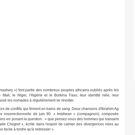
amasheq ») font partie des nombreux peuples africains oubliés après les
e Mali, le Niger, l'Algérie et le Burkina Faso, leur identité niée, leur
ssé les nomades à régulièrement se révolter.
lors de conflits qui finirent en bains de sang. Deux chansons d'Ibrahim Ag
de insurrectionnelle de juin 90. « Imidiwan » (compagnon), composée
icains en posant la question : « que pensez-vous des hommes qui naissent
alle Chegret », écrite dans l'espoir de calmer des divergences nées au
us facile à tordre qu'à redresser ».