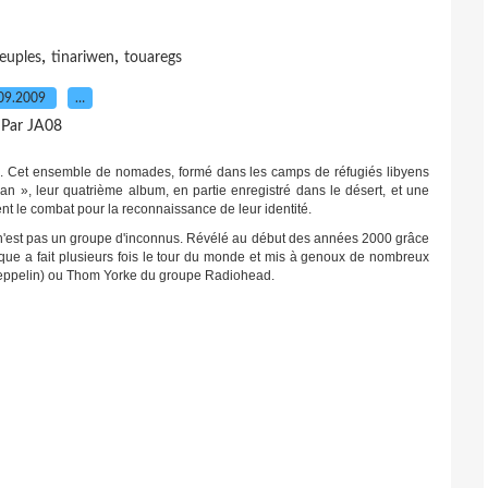
,
,
euples
tinariwen
touaregs
09.2009
…
Par JA08
s. Cet ensemble de nomades, formé dans les camps de réfugiés libyens
an », leur quatrième album, en partie enregistré dans le désert, et une
nt le combat pour la reconnaissance de leur identité.
n'est pas un groupe d'inconnus. Révélé au début des années 2000 grâce
que a fait plusieurs fois le tour du monde et mis à genoux de nombreux
Zeppelin) ou Thom Yorke du groupe Radiohead.