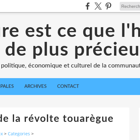
ure est ce que l
 de plus précie
 politique, économique et culturel de la communau
IPALES
ARCHIVES
CONTACT
de la révolte touarègue
ux
>
Categories
>