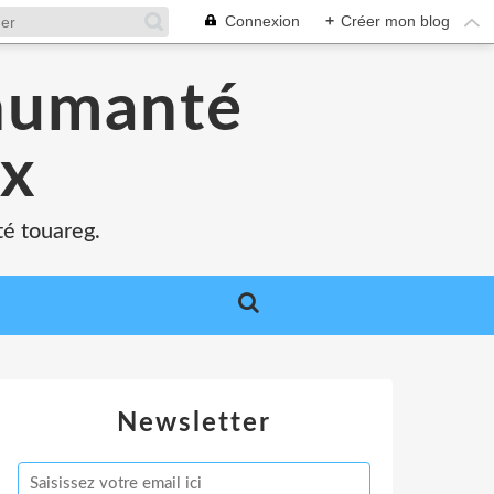
Connexion
+
Créer mon blog
'humanté
ux
té touareg.
Newsletter