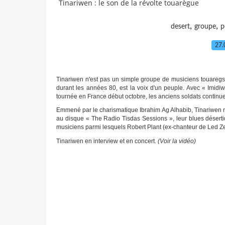
Tinariwen : le son de la révolte touarègue
,
,
desert
groupe
p
27.
Tinariwen n'est pas un simple groupe de musiciens touareg
durant les années 80, est la voix d'un peuple. Avec « Imidiw
tournée en France début octobre, les anciens soldats continue
Emmené par le charismatique Ibrahim Ag Alhabib, Tinariwen 
au disque « The Radio Tisdas Sessions », leur blues déserti
musiciens parmi lesquels Robert Plant (ex-chanteur de Led 
Tinariwen en interview et en concert.
(Voir la vidéo)