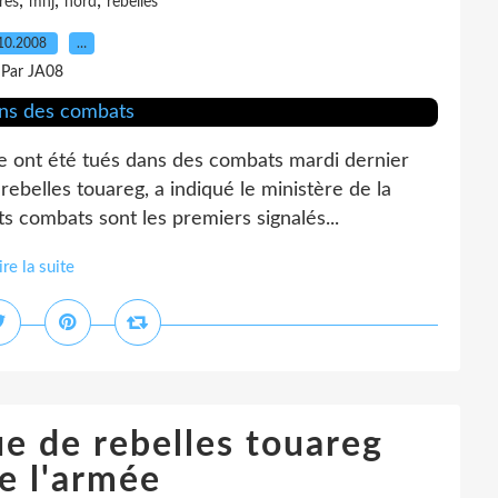
,
,
,
ires
mnj
nord
rebelles
10.2008
…
Par JA08
e ont été tués dans des combats mardi dernier
rebelles touareg, a indiqué le ministère de la
 combats sont les premiers signalés...
ire la suite
e de rebelles touareg
e l'armée