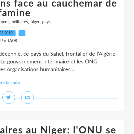
iens face au cauchemar de
 famine
,
,
,
ment
militaires
niger
pays
03.2010
…
Par JA08
écennie, ce pays du Sahel, frontalier de l’Algérie,
. Le gouvernement intérimaire et les ONG
Les organisations humanitaires...
ire la suite
itaires au Niger: l'ONU se