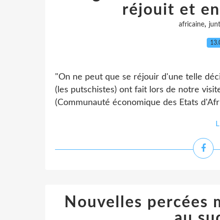
réjouit et e
,
africaine
jun
13.
"On ne peut que se réjouir d'une telle déc
(les putschistes) ont fait lors de notre vi
(Communauté économique des Etats d'Afrique
L
Nouvelles percées m
au su