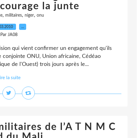
ncourage la junte
,
,
,
te
militaires
niger
onu
03.2010
…
Par JA08
ision qui vient confirmer un engagement qu'ils
site conjointe ONU, Union africaine, Cédéao
 de l'Ouest) trois jours après le...
ire la suite
ilitaires de l’A T N M C
d du Mali.