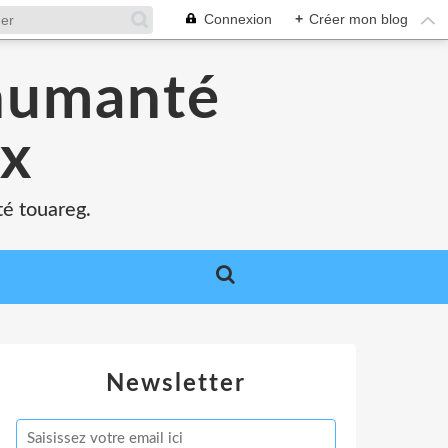
Connexion
+
Créer mon blog
'humanté
ux
té touareg.
Newsletter