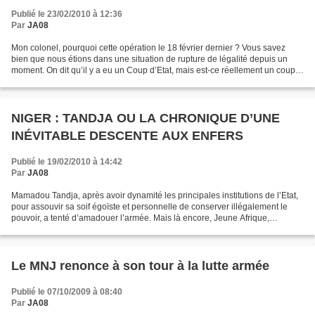
Publié le 23/02/2010 à 12:36
Par
JA08
Mon colonel, pourquoi cette opération le 18 février dernier ? Vous savez
bien que nous étions dans une situation de rupture de légalité depuis un
moment. On dit qu’il y a eu un Coup d’Etat, mais est-ce réellement un coup
d’Etat ? Nous estimons que nous...
NIGER : TANDJA OU LA CHRONIQUE D’UNE
INÉVITABLE DESCENTE AUX ENFERS
Publié le 19/02/2010 à 14:42
Par
JA08
Mamadou Tandja, après avoir dynamité les principales institutions de l’Etat,
pour assouvir sa soif égoïste et personnelle de conserver illégalement le
pouvoir, a tenté d’amadouer l’armée. Mais là encore, Jeune Afrique,
lucidement, offrait un indicateur...
Le MNJ renonce à son tour à la lutte armée
Publié le 07/10/2009 à 08:40
Par
JA08