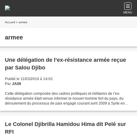
MENU
Accueil
» armee
armee
Une délégation de l’ex-résistance armée reçue
par Salou Djibo
Publié le 11/03/2010 à 14:01
Par
JA08
Cette délégation composée des cadres politiques et militaires de l’ex-
résistance armée était venue informer le nouvel homme fort du pays, du
déroulement du processus de paix engagé courant avril 2009 à Syrte en
Libye. Selon le porte-parole de l’ex-résistance...
Le Colonel Djibrilla Hamidou Hima dit Pelé sur
RFI