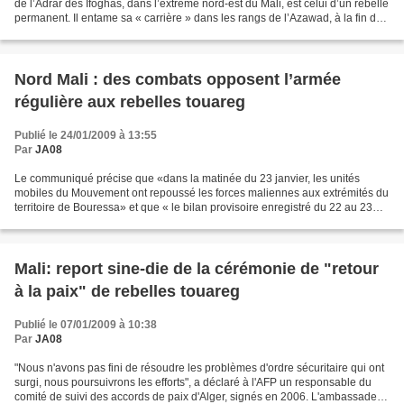
de l’Adrar des Ifoghas, dans l’extrême nord-est du Mali, est celui d’un rebelle
permanent. Il entame sa « carrière » dans les rangs de l’Azawad, à la fin des
années 1980. Il n’y brillera...
Nord Mali : des combats opposent l’armée
régulière aux rebelles touareg
Publié le 24/01/2009 à 13:55
Par
JA08
Le communiqué précise que «dans la matinée du 23 janvier, les unités
mobiles du Mouvement ont repoussé les forces maliennes aux extrémités du
territoire de Bouressa» et que « le bilan provisoire enregistré du 22 au 23
janvier, est du côté touareg, de...
Mali: report sine-die de la cérémonie de "retour
à la paix" de rebelles touareg
Publié le 07/01/2009 à 10:38
Par
JA08
"Nous n'avons pas fini de résoudre les problèmes d'ordre sécuritaire qui ont
surgi, nous poursuivrons les efforts", a déclaré à l'AFP un responsable du
comité de suivi des accords de paix d'Alger, signés en 2006. L'ambassadeur