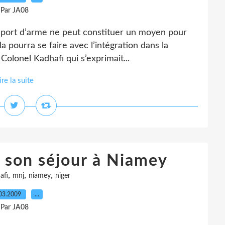
Par JA08
e port d’arme ne peut constituer un moyen pour
a pourra se faire avec l’intégration dans la
e Colonel Kadhafi qui s’exprimait...
ire la suite
 son séjour à Niamey
,
,
,
afi
mnj
niamey
niger
03.2009
…
Par JA08