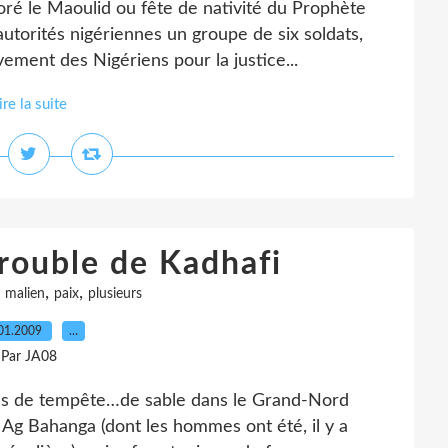
é le Maoulid ou fête de nativité du Prophète
utorités nigériennes un groupe de six soldats,
ement des Nigériens pour la justice...
ire la suite
trouble de Kadhafi
,
,
,
malien
paix
plusieurs
01.2009
…
Par JA08
ées de tempête…de sable dans le Grand-Nord
 Ag Bahanga (dont les hommes ont été, il y a