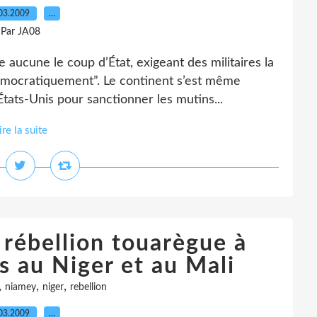
03.2009
…
Par JA08
aucune le coup d’État, exigeant des militaires la
démocratiquement”. Le continent s’est même
États-Unis pour sanctionner les mutins...
ire la suite
 rébellion touarègue à
s au Niger et au Mali
,
,
,
niamey
niger
rebellion
03.2009
…