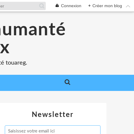
Connexion
+
Créer mon blog
'humanté
ux
té touareg.
Newsletter