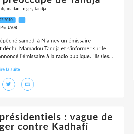
e préoccupe de Tandja
,
,
,
afi
madani
niger
tandja
02.2010
…
Par JA08
dépêché samedi à Niamey un émissaire
nt déchu Mamadou Tandja et s'informer sur le
noncé l'émissaire à la radio publique. "Ils (les...
ire la suite
résidentiels : vague de
iger contre Kadhafi