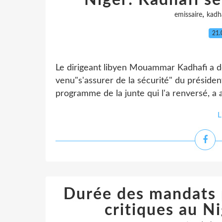
Niger: Kadhafi s
,
emissaire
kadh
21.
Le dirigeant libyen Mouammar Kadhafi a 
venu"s'assurer de la sécurité" du préside
programme de la junte qui l'a renversé, a an
L
Durée des mandats p
critiques au N