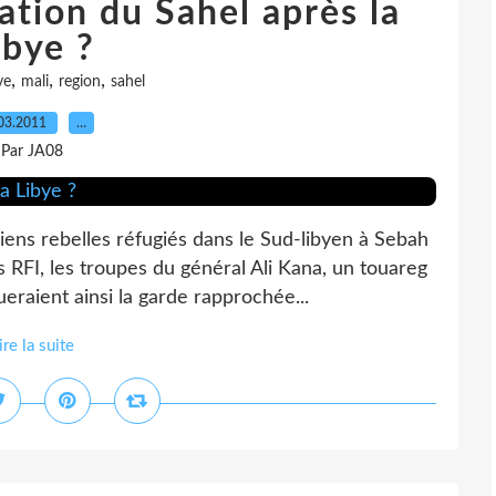
ation du Sahel après la
ibye ?
,
,
,
ye
mali
region
sahel
03.2011
…
Par JA08
iens rebelles réfugiés dans le Sud-libyen à Sebah
 RFI, les troupes du général Ali Kana, un touareg
eraient ainsi la garde rapprochée...
ire la suite