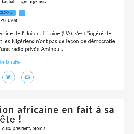
,
,
,
kadhafi
niger
nigeriens
03.2009
…
Par JA08
rcice de l’Union africaine (UA), s’est "ingéré de
et les Nigériens n’ont pas de leçon de démocratie
d’une radio privée Aminou...
ire la suite
on africaine en fait à sa
ête !
,
,
,
ould
president
promis