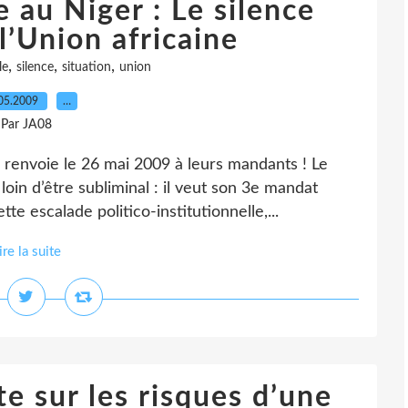
e au Niger : Le silence
l’Union africaine
,
,
,
le
silence
situation
union
05.2009
…
Par JA08
s renvoie le 26 mai 2009 à leurs mandants ! Le
oin d’être subliminal : il veut son 3e mandat
tte escalade politico-institutionnelle,...
ire la suite
e sur les risques d’une