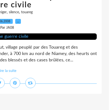
re civile
,
,
niger
silence
touareg
06.2008
…
Par JA08
ut, village peuplé par des Touareg et des
nder, à 700 km au nord de Niamey, des heurts ont
des blessés et des cases brûlées, ce...
ire la suite