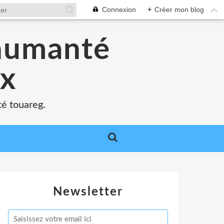
Connexion
+
Créer mon blog
'humanté
ux
té touareg.
Newsletter