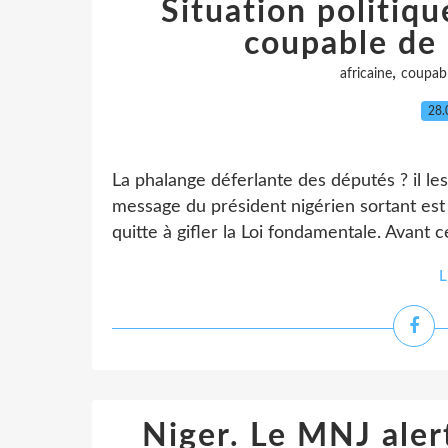
Situation politiqu
coupable de 
,
africaine
coupab
28.
La phalange déferlante des députés ? il le
message du président nigérien sortant est l
quitte à gifler la Loi fondamentale. Avant ce
L
Niger. Le MNJ alert