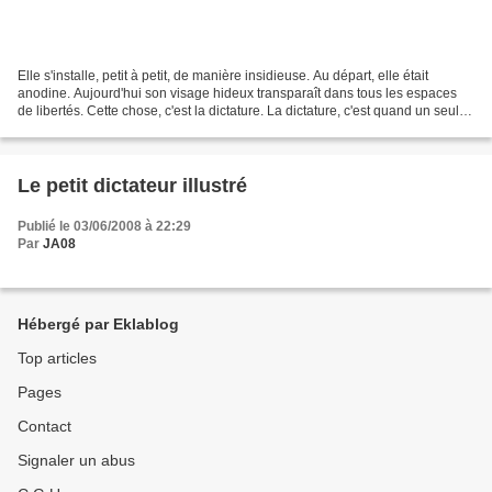
Elle s'installe, petit à petit, de manière insidieuse. Au départ, elle était
anodine. Aujourd'hui son visage hideux transparaît dans tous les espaces
de libertés. Cette chose, c'est la dictature. La dictature, c'est quand un seul
ou un petit groupe d'hommes...
Le petit dictateur illustré
Publié le 03/06/2008 à 22:29
Par
JA08
Hébergé par Eklablog
Top articles
Pages
Contact
Signaler un abus