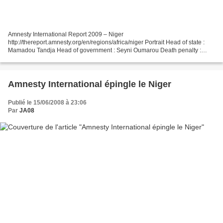
Amnesty International Report 2009 – Niger
http://thereport.amnesty.org/en/regions/africa/niger Portrait Head of state :
Mamadou Tandja Head of government : Seyni Oumarou Death penalty :
abolitionist in practice Population : 14.7 million Life expectancy...
Amnesty International épingle le Niger
Publié le 15/06/2008 à 23:06
Par
JA08