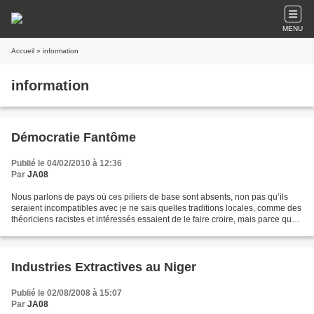
MENU
Accueil
» information
information
Démocratie Fantôme
Publié le 04/02/2010 à 12:36
Par
JA08
Nous parlons de pays où ces piliers de base sont absents, non pas qu’ils
seraient incompatibles avec je ne sais quelles traditions locales, comme des
théoriciens racistes et intéressés essaient de le faire croire, mais parce que
les intérêts étrangers...
Industries Extractives au Niger
Publié le 02/08/2008 à 15:07
Par
JA08