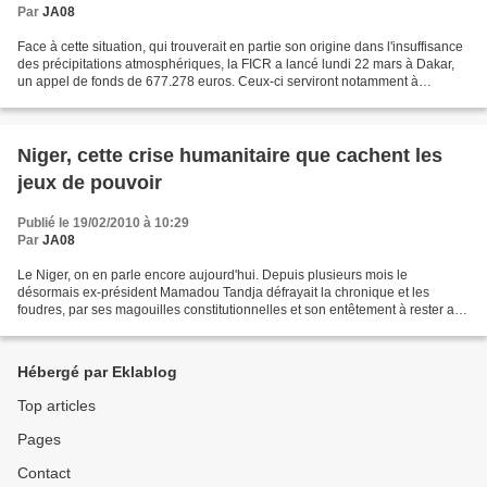
Par
JA08
Face à cette situation, qui trouverait en partie son origine dans l'insuffisance
des précipitations atmosphériques, la FICR a lancé lundi 22 mars à Dakar,
un appel de fonds de 677.278 euros. Ceux-ci serviront notamment à
distribuer des céréales et des...
Niger, cette crise humanitaire que cachent les
jeux de pouvoir
Publié le 19/02/2010 à 10:29
Par
JA08
Le Niger, on en parle encore aujourd'hui. Depuis plusieurs mois le
désormais ex-président Mamadou Tandja défrayait la chronique et les
foudres, par ses magouilles constitutionnelles et son entêtement à rester au
pouvoir au-delà des deux mandats légaux,...
Hébergé par Eklablog
Top articles
Pages
Contact