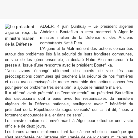
ALGER, 4 juin (Xinhua) -- Le président algérien
Abdelaziz Bouteflika a reçu mercredi à Alger le
ministre malien de la Défense et des Anciens
combattants Natié Plea.
L'Algérie et le Mali mènent des actions concertées
autour des problèmes liés à la sécurité de leurs frontières communes,
en vue de les gérer ensemble, a déclaré Natié Plea mercredi à la
presse à l'issue d'une rencontre avec le président Bouteflika.
"Nous avons échangé utilement des points de vue liés aux
préoccupations communes qui touchent à la sécurité de nos frontières
et nous avons envisagé de mener ensemble des actions concertées
pour gérer ce problème très sensible", a ajouté le ministre malien.
Il a affirmé avoir présenté un "compte-rendu" au président Bouteflika
des discussions qu'il a eues avec les responsables du ministère
algérien de la Défense nationale, soulignant avoir " bénéficié du
président de la République de sages conseils" qui, a- t-il dit, "nous a
fortement encouragés à aller dans ce sens".
Le ministre malien est arrivé mardi à Alger pour effectuer une visite
officielle de deux jours.
Les forces armées maliennes font face à une rébellion touarègue qui
s'est manifestée par l'attaque simultanée de deux camps militaires du