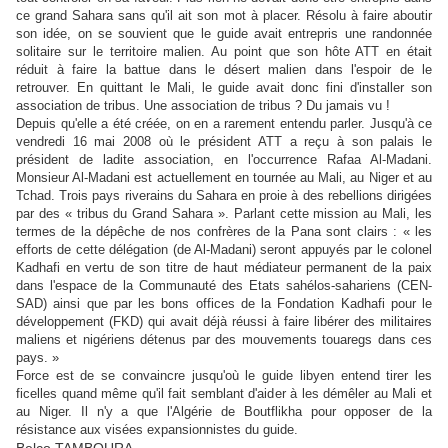
ce grand Sahara sans qu'il ait son mot à placer. Résolu à faire aboutir
son idée, on se souvient que le guide avait entrepris une randonnée
solitaire sur le territoire malien. Au point que son hôte ATT en était
réduit à faire la battue dans le désert malien dans l'espoir de le
retrouver. En quittant le Mali, le guide avait donc fini d'installer son
association de tribus. Une association de tribus ? Du jamais vu !
Depuis qu'elle a été créée, on en a rarement entendu parler. Jusqu'à ce
vendredi 16 mai 2008 où le président ATT a reçu à son palais le
président de ladite association, en l'occurrence Rafaa Al-Madani.
Monsieur Al-Madani est actuellement en tournée au Mali, au Niger et au
Tchad. Trois pays riverains du Sahara en proie à des rebellions dirigées
par des « tribus du Grand Sahara ». Parlant cette mission au Mali, les
termes de la dépêche de nos confrères de la Pana sont clairs : « les
efforts de cette délégation (de Al-Madani) seront appuyés par le colonel
Kadhafi en vertu de son titre de haut médiateur permanent de la paix
dans l'espace de la Communauté des Etats sahélos-sahariens (CEN-
SAD) ainsi que par les bons offices de la Fondation Kadhafi pour le
développement (FKD) qui avait déjà réussi à faire libérer des militaires
maliens et nigériens détenus par des mouvements touaregs dans ces
pays. »
Force est de se convaincre jusqu'où le guide libyen entend tirer les
ficelles quand même qu'il fait semblant d'aider à les démêler au Mali et
au Niger. Il n'y a que l'Algérie de Boutflikha pour opposer de la
résistance aux visées expansionnistes du guide.