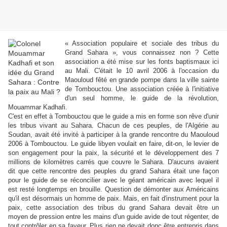
« Association populaire et sociale des tribus du
Grand Sahara », vous connaissez non ? Cette
association a été mise sur les fonts baptismaux ici
au Mali. C'était le 10 avril 2006 à l'occasion du
Maouloud fêté en grande pompe dans la ville sainte
de Tombouctou. Une association créée à l'initiative
d'un seul homme, le guide de la révolution,
Mouammar Kadhafi.
C'est en effet à Tombouctou que le guide a mis en forme son rêve d'unir
les tribus vivant au Sahara. Chacun de ces peuples, de l'Algérie au
Soudan, avait été invité à participer à la grande rencontre du Maouloud
2006 à Tombouctou. Le guide libyen voulait en faire, dit-on, le levier de
son engagement pour la paix, la sécurité et le développement des 7
millions de kilomètres carrés que couvre le Sahara. D'aucuns avaient
dit que cette rencontre des peuples du grand Sahara était une façon
pour le guide de se réconcilier avec le géant américain avec lequel il
est resté longtemps en brouille. Question de démonter aux Américains
qu'il est désormais un homme de paix. Mais, en fait d'instrument pour la
paix, cette association des tribus du grand Sahara devait être un
moyen de pression entre les mains d'un guide avide de tout régenter, de
tout contrôler en sa faveur. Plus rien ne devait donc être entrepris dans