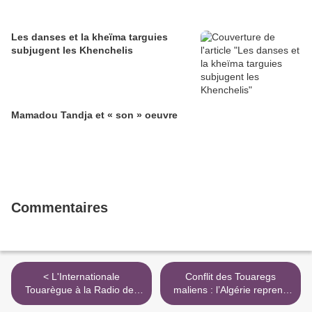
Les danses et la kheïma targuies
subjugent les Khenchelis
Mamadou Tandja et « son » oeuvre
Commentaires
< L'Internationale
Conflit des Touaregs
Touarègue à la Radio des
maliens : l’Algérie reprend
Nations Unies
sa médiation >