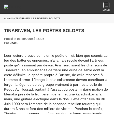
MENU
Accueil
» TINARIWEN, LES POÈTES SOLDATS
TINARIWEN, LES POÈTES SOLDATS
Publié le 06/10/2009 à 15:05
Par
JA08
Leur lecture prouve combien le poète en lui, bien que soumis au
feu des batteries ennemies, n'a jamais reculé devant l'artilleur,
poste qu'il assumait par devoir. Ainsi surgissent les chansons de
Tinariwen, en embuscades derrière une dune de sable dont la
crête délimite la sphère propre à l'artiste, de celle réservée à
l'homme d'arme. L'image la plus saisissante devant contribuer à
forger la légende de ce groupe vraiment à part reste celle de
Keddu Ag Hossad, partant à l'assaut du poste militaire malien de
Menaka près de la frontière nigérienne, une kalachnikov à la
main, une guitare électrique dans le dos. Cette offensive du 30
Juin 1990 sera l'amorce de la seconde rébellion touareg qui
durera 3 ans et fera des milliers de victime. Pendant le conflit,
Tinariwen va assumer une fonction double lame, maquisards