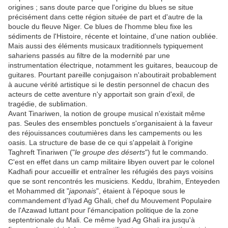
origines ; sans doute parce que l'origine du blues se situe
précisément dans cette région située de part et d'autre de la
boucle du fleuve Niger. Ce blues de l'homme bleu fixe les
sédiments de l'Histoire, récente et lointaine, d'une nation oubliée.
Mais aussi des éléments musicaux traditionnels typiquement
sahariens passés au filtre de la modernité par une
instrumentation électrique, notamment les guitares, beaucoup de
guitares. Pourtant pareille conjugaison n'aboutirait probablement
à aucune vérité artistique si le destin personnel de chacun des
acteurs de cette aventure n'y apportait son grain d'exil, de
tragédie, de sublimation.
Avant Tinariwen, la notion de groupe musical n'existait même
pas. Seules des ensembles ponctuels s'organisaient à la faveur
des réjouissances coutumières dans les campements ou les
oasis. La structure de base de ce qui s'appelait à l'origine
Taghreft Tinariwen ("
le groupe des déserts
") fut le commando.
C'est en effet dans un camp militaire libyen ouvert par le colonel
Kadhafi pour accueillir et entraîner les réfugiés des pays voisins
que se sont rencontrés les musiciens. Keddu, Ibrahim, Enteyeden
et Mohammed dit "
japonais
", étaient à l'époque sous le
commandement d'Iyad Ag Ghali, chef du Mouvement Populaire
de l'Azawad luttant pour l'émancipation politique de la zone
septentrionale du Mali. Ce même Iyad Ag Ghali ira jusqu'à