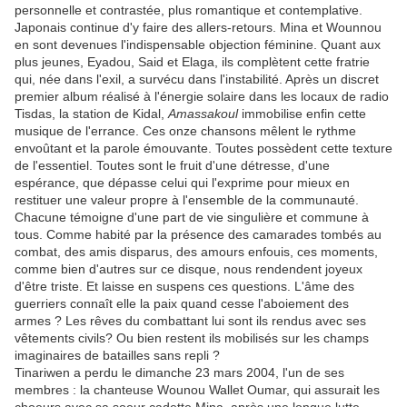
personnelle et contrastée, plus romantique et contemplative.
Japonais continue d'y faire des allers-retours. Mina et Wounnou
en sont devenues l'indispensable objection féminine. Quant aux
plus jeunes, Eyadou, Said et Elaga, ils complètent cette fratrie
qui, née dans l'exil, a survécu dans l'instabilité. Après un discret
premier album réalisé à l'énergie solaire dans les locaux de radio
Tisdas, la station de Kidal,
Amassakoul
immobilise enfin cette
musique de l'errance. Ces onze chansons mêlent le rythme
envoûtant et la parole émouvante. Toutes possèdent cette texture
de l'essentiel. Toutes sont le fruit d'une détresse, d'une
espérance, que dépasse celui qui l'exprime pour mieux en
restituer une valeur propre à l'ensemble de la communauté.
Chacune témoigne d'une part de vie singulière et commune à
tous. Comme habité par la présence des camarades tombés au
combat, des amis disparus, des amours enfouis, ces moments,
comme bien d'autres sur ce disque, nous rendendent joyeux
d'être triste. Et laisse en suspens ces questions. L'âme des
guerriers connaît elle la paix quand cesse l'aboiement des
armes ? Les rêves du combattant lui sont ils rendus avec ses
vêtements civils? Ou bien restent ils mobilisés sur les champs
imaginaires de batailles sans repli ?
Tinariwen a perdu le dimanche 23 mars 2004, l'un de ses
membres : la chanteuse Wounou Wallet Oumar, qui assurait les