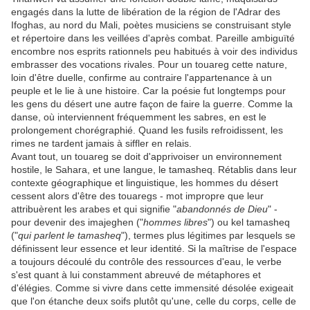
engagés dans la lutte de libération de la région de l'Adrar des
Ifoghas, au nord du Mali, poètes musiciens se construisant style
et répertoire dans les veillées d'après combat. Pareille ambiguïté
encombre nos esprits rationnels peu habitués à voir des individus
embrasser des vocations rivales. Pour un touareg cette nature,
loin d'être duelle, confirme au contraire l'appartenance à un
peuple et le lie à une histoire. Car la poésie fut longtemps pour
les gens du désert une autre façon de faire la guerre. Comme la
danse, où interviennent fréquemment les sabres, en est le
prolongement chorégraphié. Quand les fusils refroidissent, les
rimes ne tardent jamais à siffler en relais.
Avant tout, un touareg se doit d'apprivoiser un environnement
hostile, le Sahara, et une langue, le tamasheq. Rétablis dans leur
contexte géographique et linguistique, les hommes du désert
cessent alors d'être des touaregs - mot impropre que leur
attribuèrent les arabes et qui signifie "
abandonnés de Dieu
" -
pour devenir des imajeghen ("
hommes libres
") ou kel tamasheq
("
qui parlent le tamasheq
"), termes plus légitimes par lesquels se
définissent leur essence et leur identité. Si la maîtrise de l'espace
a toujours découlé du contrôle des ressources d'eau, le verbe
s'est quant à lui constamment abreuvé de métaphores et
d'élégies. Comme si vivre dans cette immensité désolée exigeait
que l'on étanche deux soifs plutôt qu'une, celle du corps, celle de