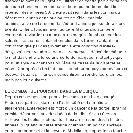
financer le matériel du groupe, utilisant en contre partie certaines
de leurs chansons comme outils de propagande pendant la
rébellion des années 90. L'exil avait réuni dans les confins du
désert ces jeunes gens originaires de Kidal, capitale
administrative de la région de l'Adrar. La musique soudera leurs
talents. Enfant, Ibrahim avait quitté le Mali quand son père
chargé de ravitailler en munition les maquis, fut abattu par les
soldats. Les autres s'étaient enrôlés dans l'armée autant par
conviction que par dés¿uvrement. Cette condition d'exilés-
dés¿uvrés leur vaudra le nom d' "
ishoumar
" ; dérivé de chômeur
le mot deviendra à force une sorte de marqueur métaphysique
pour un style de chansons où l'être ne cesse de le disputer au
néant. Car après le traité de paix, le retour au pays se révèlera si
décevant que les Tinariwen consentirent à rendre leurs armes,
mais pas leur guitares.
LE COMBAT SE POURSUIT DANS LA MUSIQUE
Depuis ces temps inauguraux, les choses ont bien changé.
Keddu est parti s'installer de l'autre côté de la frontière
algérienne. Enteyeden est mort d'un cancer de la gorge. Ibrahim
préside désormais aux destinées de la tribu. A ses côtés on
retrouve les fidèles lieutenants : Hassan, présent dès la fin des
années 70 quand la petite troupe cherchait un point d'ancrage
entre Tamanrasset et la Libye; et Abdallah qui apporte sa touche