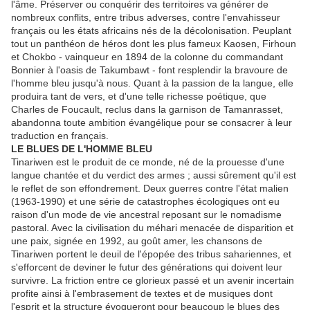
l'âme. Préserver ou conquérir des territoires va générer de
nombreux conflits, entre tribus adverses, contre l'envahisseur
français ou les états africains nés de la décolonisation. Peuplant
tout un panthéon de héros dont les plus fameux Kaosen, Firhoun
et Chokbo - vainqueur en 1894 de la colonne du commandant
Bonnier à l'oasis de Takumbawt - font resplendir la bravoure de
l'homme bleu jusqu'à nous. Quant à la passion de la langue, elle
produira tant de vers, et d'une telle richesse poétique, que
Charles de Foucault, reclus dans la garnison de Tamanrasset,
abandonna toute ambition évangélique pour se consacrer à leur
traduction en français.
LE BLUES DE L'HOMME BLEU
Tinariwen est le produit de ce monde, né de la prouesse d'une
langue chantée et du verdict des armes ; aussi sûrement qu'il est
le reflet de son effondrement. Deux guerres contre l'état malien
(1963-1990) et une série de catastrophes écologiques ont eu
raison d'un mode de vie ancestral reposant sur le nomadisme
pastoral. Avec la civilisation du méhari menacée de disparition et
une paix, signée en 1992, au goût amer, les chansons de
Tinariwen portent le deuil de l'épopée des tribus sahariennes, et
s'efforcent de deviner le futur des générations qui doivent leur
survivre. La friction entre ce glorieux passé et un avenir incertain
profite ainsi à l'embrasement de textes et de musiques dont
l'esprit et la structure évoqueront pour beaucoup le blues des