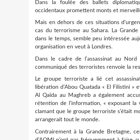
Dans la foulée des ballets diplomatiq
occidentaux promettent monts et merveilles
Mais en dehors de ces situations d’urgen
cas du terrorisme au Sahara. La Grande B
dans le temps, semble peu intéressée aujo
organisation en veut à Londres.
Dans le cadre de l’assassinat au Nord 
communiqué des terroristes renvoie la re
Le groupe terroriste a lié cet assassin
libération d’Abou Quatada « El Filistini » 
Al Qaïda au Maghreb a également accusé
rétention de l’information, « exposant la
clamant que le groupe terroriste s’était m
arrangerait tout le monde.
Contrairement à la Grande Bretagne, cer
d’AQMI n’ont pas fréquemment à faire au 