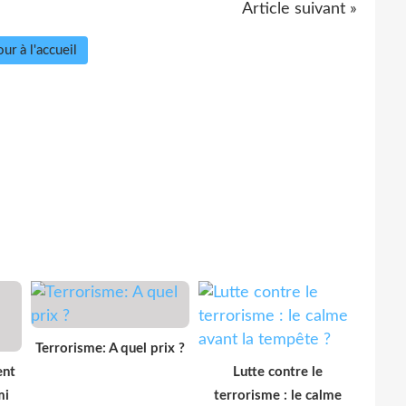
Article suivant »
ur à l'accueil
Terrorisme: A quel prix ?
ent
Lutte contre le
mi
terrorisme : le calme