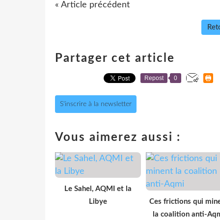
« Article précédent
Reto
Partager cet article
Repost
0
S'inscrire à la newsletter
Vous aimerez aussi :
Le Sahel, AQMI et la
Libye
Ces frictions qui min
la coalition anti-Aq