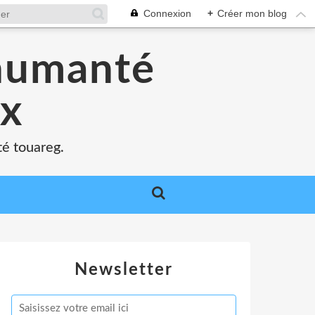
Connexion
+
Créer mon blog
'humanté
ux
té touareg.
Newsletter