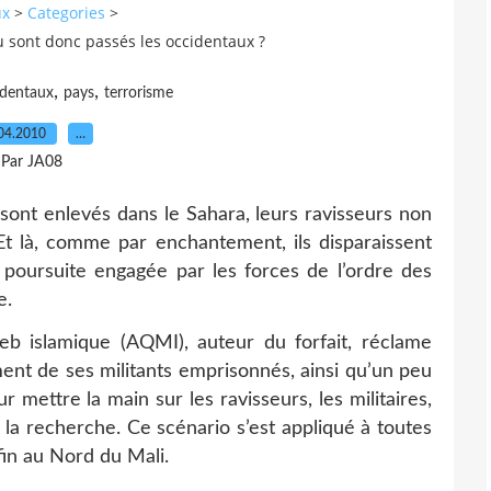
ux
>
Categories
>
 sont donc passés les occidentaux ?
,
,
identaux
pays
terrorisme
04.2010
…
Par JA08
sont enlevés dans le Sahara, leurs ravisseurs non
 Et là, comme par enchantement, ils disparaissent
e poursuite engagée par les forces de l’ordre des
e.
b islamique (AQMI), auteur du forfait, réclame
ement de ses militants emprisonnés, ainsi qu’un peu
 mettre la main sur les ravisseurs, les militaires,
la recherche. Ce scénario s’est appliqué à toutes
 fin au Nord du Mali.