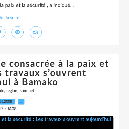
a paix et la sécurité", a indiqué...
ire la suite
e consacrée à la paix et
es travaux s’ouvrent
hui à Bamako
,
,
ix
region
sommet
11.2008
…
Par JA08