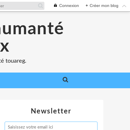
Connexion
+
Créer mon blog
'humanté
ux
té touareg.
Newsletter