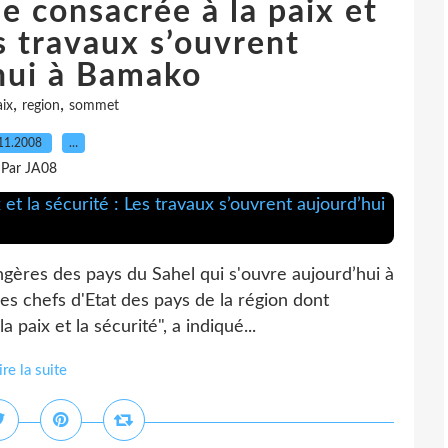
e consacrée à la paix et
es travaux s’ouvrent
hui à Bamako
,
,
ix
region
sommet
11.2008
…
Par JA08
ngères des pays du Sahel qui s'ouvre aujourd’hui à
s chefs d'Etat des pays de la région dont
a paix et la sécurité", a indiqué...
ire la suite