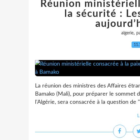
Réunion ministériell
la sécurité : L
aujourd’
,
algerie
pa
11.
La réunion des ministres des Affaires étra
Bamako (Mali), pour préparer le sommet de
l'Algérie, sera consacrée à la question de "l
L