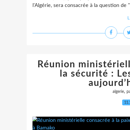
l'Algérie, sera consacrée à la question de "l
L
Réunion ministériell
la sécurité : L
aujourd’
,
algerie
pa
11.