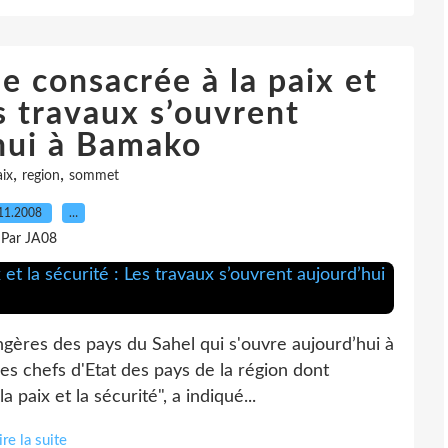
e consacrée à la paix et
es travaux s’ouvrent
hui à Bamako
,
,
ix
region
sommet
11.2008
…
Par JA08
ngères des pays du Sahel qui s'ouvre aujourd’hui à
s chefs d'Etat des pays de la région dont
a paix et la sécurité", a indiqué...
ire la suite