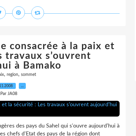
e consacrée à la paix et
es travaux s’ouvrent
hui à Bamako
,
,
ix
region
sommet
11.2008
…
Par JA08
ngères des pays du Sahel qui s'ouvre aujourd’hui à
s chefs d'Etat des pays de la région dont