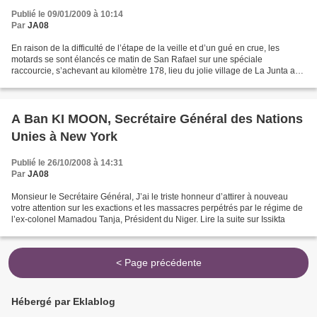
Publié le 09/01/2009 à 10:14
Par
JA08
En raison de la difficulté de l’étape de la veille et d’un gué en crue, les
motards se sont élancés ce matin de San Rafael sur une spéciale
raccourcie, s’achevant au kilomètre 178, lieu du jolie village de La Junta au
pied des Andes. Après son succès...
A Ban KI MOON, Secrétaire Général des Nations
Unies à New York
Publié le 26/10/2008 à 14:31
Par
JA08
Monsieur le Secrétaire Général, J’ai le triste honneur d’attirer à nouveau
votre attention sur les exactions et les massacres perpétrés par le régime de
l’ex-colonel Mamadou Tanja, Président du Niger. Lire la suite sur Issikta
< Page précédente
Hébergé par Eklablog