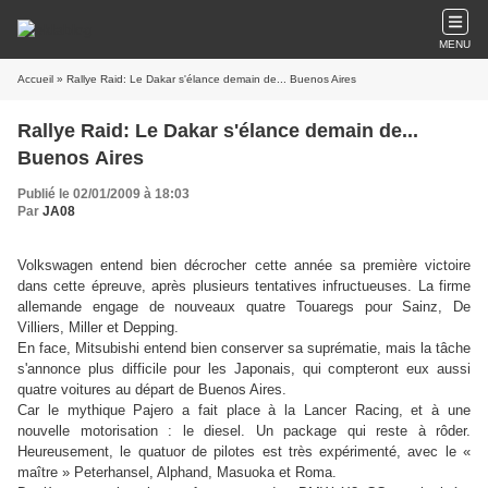
MENU
Accueil
» Rallye Raid: Le Dakar s'élance demain de... Buenos Aires
Rallye Raid: Le Dakar s'élance demain de...
Buenos Aires
Publié le 02/01/2009 à 18:03
Par
JA08
Volkswagen entend bien décrocher cette année sa première victoire
dans cette épreuve, après plusieurs tentatives infructueuses. La firme
allemande engage de nouveaux quatre Touaregs pour Sainz, De
Villiers, Miller et Depping.
En face, Mitsubishi entend bien conserver sa suprématie, mais la tâche
s'annonce plus difficile pour les Japonais, qui compteront eux aussi
quatre voitures au départ de Buenos Aires.
Car le mythique Pajero a fait place à la Lancer Racing, et à une
nouvelle motorisation : le diesel. Un package qui reste à rôder.
Heureusement, le quatuor de pilotes est très expérimenté, avec le «
maître » Peterhansel, Alphand, Masuoka et Roma.