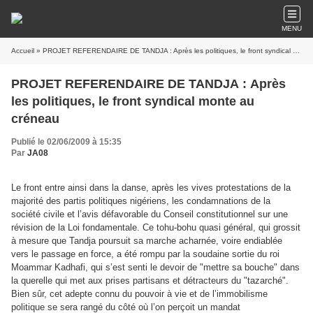
MENU
Accueil
» PROJET REFERENDAIRE DE TANDJA : Après les politiques, le front syndical monte au créneau
PROJET REFERENDAIRE DE TANDJA : Après
les politiques, le front syndical monte au
créneau
Publié le 02/06/2009 à 15:35
Par
JA08
Le front entre ainsi dans la danse, après les vives protestations de la
majorité des partis politiques nigériens, les condamnations de la
société civile et l’avis défavorable du Conseil constitutionnel sur une
révision de la Loi fondamentale. Ce tohu-bohu quasi général, qui grossit
à mesure que Tandja poursuit sa marche acharnée, voire endiablée
vers le passage en force, a été rompu par la soudaine sortie du roi
Moammar Kadhafi, qui s’est senti le devoir de "mettre sa bouche" dans
la querelle qui met aux prises partisans et détracteurs du "tazarché".
Bien sûr, cet adepte connu du pouvoir à vie et de l’immobilisme
politique se sera rangé du côté où l’on perçoit un mandat