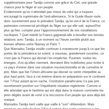
supplémentaire pour Tandja comme une grâce du Ciel, une grande
chance pour le Niger et son peuple.
Evidemment qu’on n’attendait pas mieux de celui qui a toujours
encouragé la suprématie de l’anti-alternance. Si le Guide libyen roule
donc ouvertement pour le président Tandja, qu’en est-il de la France, ce
partenaire commercial privilégié du Niger sur qui elle sait, aujourd’hui
plus qu’hier, compter pour l’approvisionnement de ses installations
nucléaires ? Quel intérêt la France gagnerait-elle à brouiller ses bonnes
relations avec Tandja, à un moment où l’heure semble plutôt aux
bonnes affaires entre Niamey et Paris ?
Que Mamadou Tandja veuille continuer à manœuvrer jusqu’à ce que les
portes de la présidence lui soient, à nouveau, grandement ouvertes, ce
n’est pas la France qui devrait l’en empêcher. Pourtant, toutes les
énergies, d’où qu’elles viennent, devraient être mobilisées pour éviter à
ce pays d’entrer dans une situation insurrectionnelle et de connaître le
pire. Mais que fait l’Union africaine qui devrait se sentir interpellée au
plus haut point, face à cet énième drame en préparation sur le continent
noir ? Pour autant qu’on sache, l’institution panafricaine n’a pas pris
ouvertement position sur l’inquiétante situation nigérienne. Comme si
elle attendait que le fantôme qui est déjà dans la maison commette les
pires dégâts avant de venir à la rescousse d’un peuple qui aura déjà été
marqué.
Mamadou Tandja tient vaille que vaille à "son" référendum. Mais
pourquoi une telle fixation ? Est-il certain d’en sortir vainqueur si les