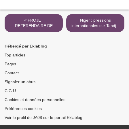
< PROJET
Niger : pressions
REFERENDAIRE DE
internationales sur Tandja,
TANDJA : Après les
le Général nigérian
politiques, le front syndical
Abubakar envoyé au front à
monte au créneau
Niamey >
Hébergé par Eklablog
Top articles
Pages
Contact
Signaler un abus
C.G.U.
Cookies et données personnelles
Préférences cookies
Voir le profil de JA08 sur le portail Eklablog