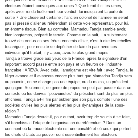
électeurs étaient convoqués aux urnes ? Que ferait-il si les urnes,
après avoir rendu fidèlement leur verdict, lui indiquaient la porte de
sortie ? Une chose est certaine : l’ancien colonel de l’armée ne serait
pas si pressé d’aller au référendum si cette voie représentait, pour lui,
un énorme risque. Bien au contraire, Mamadou Tandja semble avoir,
bien longtemps, préparé le terrain. Comme on le sait, il a subitement
trouvé des vertus en ses frères ennemis d’hier, c’est-à-dire les rebelles
touarègues, pour ensuite se dépêcher de faire la paix avec ces
individus qu’il traitait, il y a peu, avec le plus grand mépris.
Tandja a trouvé grâce aux yeux de la France, après la signature d’un
important accord passé entre son pays et un fleuron de l’industrie
française : AREVA. Avec cela, l’amalgame est vite fait : avec Tandja, le
Niger avance et il avancera encore plus tant que Mamadou Tandja sera
au pouvoir ; on ne change pas une équipe, ou du moins, un président
qui gagne. Seulement, ce genre de propos ne peut pas passer dans ce
contexte où les dérives "pouvoiristes" du président sont de plus en plus
affichées. Tandja a-t-il fini par oublier que son pays compte l’une des
sociétés civiles les plus alertes et les plus dynamiques de la sous-
région ?
Mamadou Tandja devrait-il, pour autant, avoir trop de soucis à se faire,
s’il franchissait l’étape de l’organisation du référendum ? Dans un
continent où la fraude électorale est une banalité et où ceux qui portent
les chefs d’Etats au pouvoir sont essentiellement les électeurs