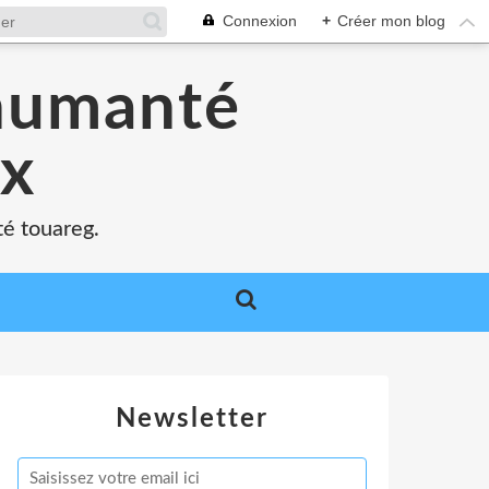
Connexion
+
Créer mon blog
'humanté
ux
té touareg.
Newsletter