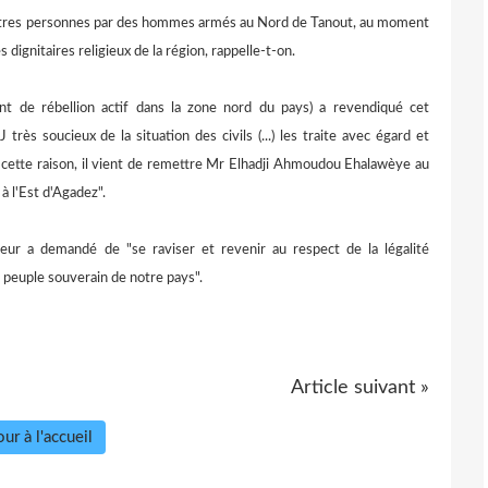
autres personnes par des hommes armés au Nord de Tanout, au moment
s dignitaires religieux de la région, rappelle-t-on.
t de rébellion actif dans la zone nord du pays) a revendiqué cet
rès soucieux de la situation des civils (...) les traite avec égard et
our cette raison, il vient de remettre Mr Elhadji Ahmoudou Ehalawèye au
à l'Est d'Agadez".
eur a demandé de "se raviser et revenir au respect de la légalité
 peuple souverain de notre pays".
Article suivant »
ur à l'accueil