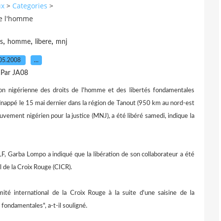
ux
>
Categories
>
de l'homme
,
,
,
s
homme
libere
mnj
05.2008
…
Par JA08
on nigérienne des droits de l'homme et des libertés fondamentales
ppé le 15 mai dernier dans la région de Tanout (950 km au nord-est
vement nigérien pour la justice (MNJ), a été libéré samedi, indique la
F, Garba Lompo a indiqué que la libération de son collaborateur a été
l de la Croix Rouge (CICR).
ité international de la Croix Rouge à la suite d'une saisine de la
fondamentales", a-t-il souligné.