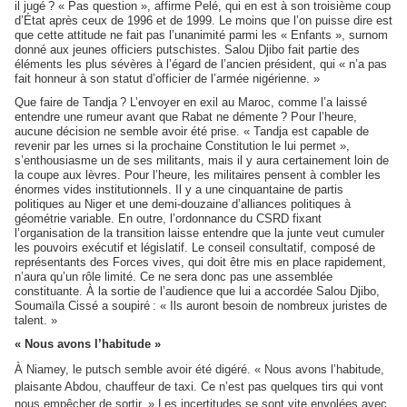
il jugé ? « Pas question », affirme Pelé, qui en est à son troisième coup
d’État après ceux de 1996 et de 1999. Le moins que l’on puisse dire est
que cette attitude ne fait pas l’unanimité parmi les « Enfants », surnom
donné aux jeunes officiers putschistes. Salou Djibo fait partie des
éléments les plus sévères à l’égard de l’ancien président, qui « n’a pas
fait honneur à son statut d’officier de l’armée nigérienne. »
Que faire de Tandja ? L’envoyer en exil au Maroc, comme l’a laissé
entendre une rumeur avant que Rabat ne démente ? Pour l’heure,
aucune décision ne semble avoir été prise. « Tandja est capable de
revenir par les urnes si la prochaine Constitution le lui permet »,
s’enthousiasme un de ses militants, mais il y aura certainement loin de
la coupe aux lèvres. Pour l’heure, les militaires pensent à combler les
énormes vides institutionnels. Il y a une cinquantaine de partis
politiques au Niger et une demi-douzaine d’alliances politiques à
géométrie variable. En outre, l’ordonnance du CSRD fixant
l’organisation de la transition laisse entendre que la junte veut cumuler
les pouvoirs exécutif et législatif. Le conseil consultatif, composé de
représentants des Forces vives, qui doit être mis en place rapidement,
n’aura qu’un rôle limité. Ce ne sera donc pas une assemblée
constituante. À la sortie de l’audience que lui a accordée Salou Djibo,
Soumaïla Cissé a soupiré : « Ils auront besoin de nombreux juristes de
talent. »
« Nous avons l’habitude »
À Niamey, le putsch semble avoir été digéré. « Nous avons l’habitude,
plaisante Abdou, chauffeur de taxi. Ce n’est pas quelques tirs qui vont
nous empêcher de sortir. » Les incertitudes se sont vite envolées avec