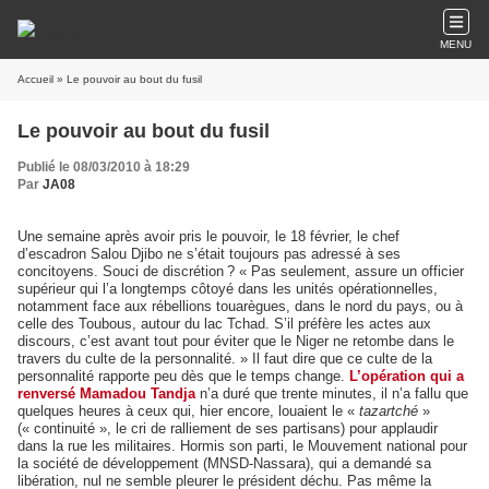
MENU
Accueil
» Le pouvoir au bout du fusil
Le pouvoir au bout du fusil
Publié le 08/03/2010 à 18:29
Par
JA08
Une semaine après avoir pris le pouvoir, le 18 février, le chef
d’escadron Salou Djibo ne s’était toujours pas adressé à ses
concitoyens. Souci de discrétion ? « Pas seulement, assure un officier
supérieur qui l’a longtemps côtoyé dans les unités opérationnelles,
notamment face aux rébellions touarègues, dans le nord du pays, ou à
celle des Toubous, autour du lac Tchad. S’il préfère les actes aux
discours, c’est avant tout pour éviter que le Niger ne retombe dans le
travers du culte de la personnalité. » Il faut dire que ce culte de la
personnalité rapporte peu dès que le temps change.
L’opération qui a
renversé Mamadou Tandja
n’a duré que trente minutes, il n’a fallu que
quelques heures à ceux qui, hier encore, louaient le «
tazartché
»
(« continuité », le cri de ralliement de ses partisans) pour applaudir
dans la rue les militaires. Hormis son parti, le Mouvement national pour
la société de développement (MNSD-Nassara), qui a demandé sa
libération, nul ne semble pleurer le président déchu. Pas même la