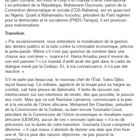
du parti Lumana, est sous le coup d’un mandat d’arrêt international.
L’ex-président de la République, Mahamane Ousmane, patron de la
Convention démocratique et sociale (CDS-Rahama), est en quasi-exil
au Nigeria. Quant à Mahamadou Issoufou, président du Parti nigérien
pour la démocratie et le socialisme (PNDS-Tarraya), il est poursuivi
pour malversations.
Transition
« Par assainissement, nous entendons la moralisation de la gestion
des deniers publics et la lutte contre la criminalité économique, précise
le porte-parole. Même s’il n’est pas question de sombrer dans une
chasse aux sorcières », nuance-t-il. Hama Amadou peut-il revenir de
son exil parisien ? « Le mandat d’arrêt avait été gelé dans le cadre du
dialogue mené par la Cedeao. Et, à ma connaissance, il n’a pas été
réactivé. »
S’il ne parle pas beaucoup, le nouveau chef de l’État, Salou Djibo,
reçoit beaucoup. Ce militaire, apprécié de la troupe pour sa hargne au
combat, sait faire preuve de diplomatie. Il tente de rassurer ses
interlocuteurs sur ses intentions de rendre, dès que possible, le pouvoir
aux civils. Mais que ce soit Ramtane Lamamra, commissaire à la paix
et à la sécurité de l’Union africaine, Mohamed Ibn Chambas, président
de la Commission de la Cedeao, ou bien encore Soumaïla Cissé,
président de la Commission de l’Union économique et monétaire ouest-
africaine (UEMOA), aucun de ces « envoyés spéciaux » n’a eu de
précisions sur la durée de cette transition. Soumaïla Cissé comprend le
dilemme. « Il vaut mieux s’abstenir de donner une date que d’en fixer
une et, fût-ce pour des raisons objectives, ne pas pouvoir la
respecter. »