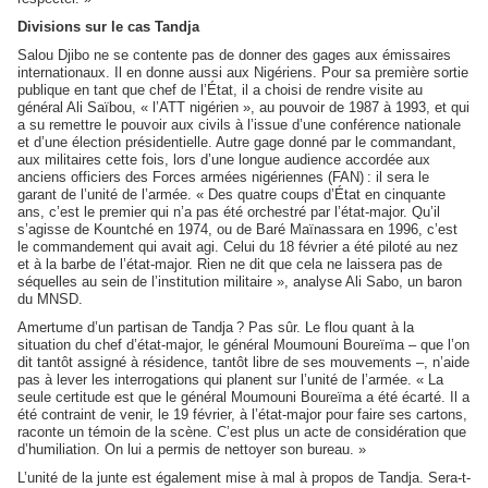
Divisions sur le cas Tandja
Salou Djibo ne se contente pas de donner des gages aux émissaires
internationaux. Il en donne aussi aux Nigériens. Pour sa première sortie
publique en tant que chef de l’État, il a choisi de rendre visite au
général Ali Saïbou, « l’ATT nigérien », au pouvoir de 1987 à 1993, et qui
a su remettre le pouvoir aux civils à l’issue d’une conférence nationale
et d’une élection présidentielle. Autre gage donné par le commandant,
aux militaires cette fois, lors d’une longue audience accordée aux
anciens officiers des Forces armées nigériennes (FAN) : il sera le
garant de l’unité de l’armée. « Des quatre coups d’État en cinquante
ans, c’est le premier qui n’a pas été orchestré par l’état-major. Qu’il
s’agisse de Kountché en 1974, ou de Baré Maïnassara en 1996, c’est
le commandement qui avait agi. Celui du 18 février a été piloté au nez
et à la barbe de l’état-major. Rien ne dit que cela ne laissera pas de
séquelles au sein de l’institution militaire », analyse Ali Sabo, un baron
du MNSD.
Amertume d’un partisan de Tandja ? Pas sûr. Le flou quant à la
situation du chef d’état-major, le général Moumouni Boureïma – que l’on
dit tantôt assigné à résidence, tantôt libre de ses mouvements –, n’aide
pas à lever les interrogations qui planent sur l’unité de l’armée. « La
seule certitude est que le général Moumouni Boureïma a été écarté. Il a
été contraint de venir, le 19 février, à l’état-major pour faire ses cartons,
raconte un témoin de la scène. C’est plus un acte de considération que
d’humiliation. On lui a permis de nettoyer son bureau. »
L’unité de la junte est également mise à mal à propos de Tandja. Sera-t-