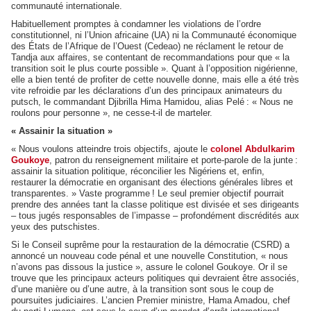
communauté internationale.
Habituellement promptes à condamner les violations de l’ordre
constitutionnel, ni l’Union africaine (UA) ni la Communauté économique
des États de l’Afrique de l’Ouest (Cedeao) ne réclament le retour de
Tandja aux affaires, se contentant de recommandations pour que « la
transition soit le plus courte possible ». Quant à l’opposition nigérienne,
elle a bien tenté de profiter de cette nouvelle donne, mais elle a été très
vite refroidie par les déclarations d’un des principaux animateurs du
putsch, le commandant Djibrilla Hima Hamidou, alias Pelé : « Nous ne
roulons pour personne », ne cesse-t-il de marteler.
« Assainir la situation »
« Nous voulons atteindre trois objectifs, ajoute le
colonel Abdulkarim
Goukoye
, patron du renseignement militaire et porte-parole de la junte :
assainir la situation politique, réconcilier les Nigériens et, enfin,
restaurer la démocratie en organisant des élections générales libres et
transparentes. » Vaste programme ! Le seul premier objectif pourrait
prendre des années tant la classe politique est divisée et ses dirigeants
– tous jugés responsables de l’impasse – profondément discrédités aux
yeux des putschistes.
Si le Conseil suprême pour la restauration de la démocratie (CSRD) a
annoncé un nouveau code pénal et une nouvelle Constitution, « nous
n’avons pas dissous la justice », assure le colonel Goukoye. Or il se
trouve que les principaux acteurs politiques qui devraient être associés,
d’une manière ou d’une autre, à la transition sont sous le coup de
poursuites judiciaires. L’ancien Premier ministre, Hama Amadou, chef