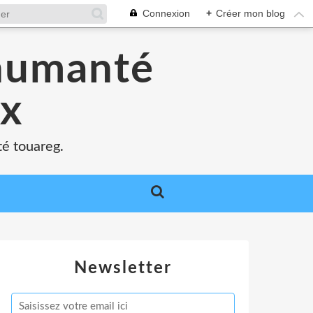
Connexion
+
Créer mon blog
'humanté
ux
té touareg.
Newsletter