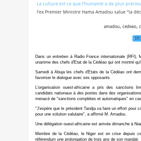
La culture est ce que l'humanté a de plus précie
l'ex Premier Ministre Hama Amadou salue "la dé
,
,
amadou
cedeao
19.
Dans un entretien à Radio France internationale (RFI), M
unanime des chefs d'Etat de la Cédéao qui ont montré qu'il
Samedi à Abuja les chefs d'Etats de la Cédéao ont deman
favoriser le dialogue avec ses opposants.
L'organisation ouest-africaine a pris des sanctions l
candidats nationaux à des postes dans des organisations i
menacé de "sanctions complètes et automatiques" en cas de
"J'espère que le président Tandja va faire un effort pour c
pour une solution salutaire", a affirmé M. Amadou.
Une délégation ouest-africaine est arrivée dimanche à Nia
Membre de la Cédéao, le Niger est en crise depuis ce 
référendum une prolongation de trois ans de son mandat.