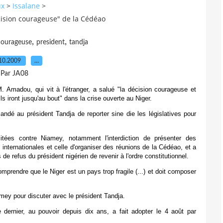
ux
>
Issalane
>
cision courageuse" de la Cédéao
,
,
courageuse
president
tandja
10.2009
…
Par JA08
. Amadou, qui vit à l'étranger, a salué "la décision courageuse et
s iront jusqu'au bout" dans la crise ouverte au Niger.
dé au président Tandja de reporter sine die les législatives pour
imitées contre Niamey, notamment l'interdiction de présenter des
nternationales et celle d'organiser des réunions de la Cédéao, et a
 refus du président nigérien de revenir à l'ordre constitutionnel.
omprendre que le Niger est un pays trop fragile (...) et doit composer
mey pour discuter avec le président Tandja.
dernier, au pouvoir depuis dix ans, a fait adopter le 4 août par