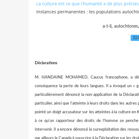
La culture est ce que l'humanté a de plus précie
Instances permanentes : les populations autocht
,
a-t-il
autochtones
22.
Déclarations
M. HANDAINE MOHAMED, Caucus francophone, a dénonc
conséquence la perte de leurs langues. Il a évoqué un « g
particulièrement dénoncé la non-application de la Déclara
particulier, ainsi que l’atteinte à leurs droits dans les autr
pointé un doigt accusateur sur les atteintes à la culture e
à ce qu’un rapporteur des droits de l’homme se penche su
intervenir. Il a encore dénoncé la surexploitation des ress
par ailleurs le Canada à souscrire à la Déclaration sur les dr