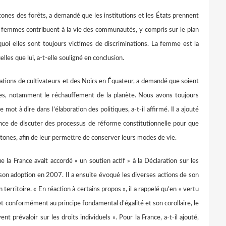
es des forêts, a demandé que les institutions et les États prennent
 femmes contribuent à la vie des communautés, y compris sur le plan
uoi elles sont toujours victimes de discriminations. La femme est la
les que lui, a-t-elle souligné en conclusion.
ons de cultivateurs et des Noirs en Équateur, a demandé que soient
es, notamment le réchauffement de la planète. Nous avons toujours
ot à dire dans l’élaboration des politiques, a-t-il affirmé. Il a ajouté
nce de discuter des processus de réforme constitutionnelle pour que
tones, afin de leur permettre de conserver leurs modes de vie.
rance avait accordé « un soutien actif » à la Déclaration sur les
 son adoption en 2007. Il a ensuite évoqué les diverses actions de son
erritoire. « En réaction à certains propos », il a rappelé qu’en « vertu
, et conformément au principe fondamental d’égalité et son corollaire, le
nt prévaloir sur les droits individuels ». Pour la France, a-t-il ajouté,