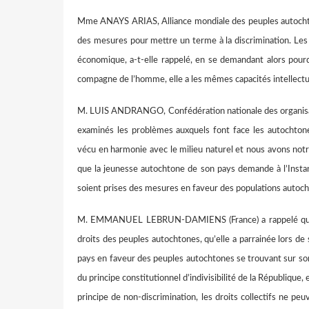
Mme ANAYS ARIAS, Alliance mondiale des peuples autochton
des mesures pour mettre un terme à la discrimination. Les
économique, a-t-elle rappelé, en se demandant alors pourq
compagne de l’homme, elle a les mêmes capacités intellectuel
M. LUIS ANDRANGO, Confédération nationale des organisati
examinés les problèmes auxquels font face les autochton
vécu en harmonie avec le milieu naturel et nous avons notre m
que la jeunesse autochtone de son pays demande à l’Insta
soient prises des mesures en faveur des populations autoch
M. EMMANUEL LEBRUN-DAMIENS (France) a rappelé que la F
droits des peuples autochtones, qu’elle a parrainée lors de
pays en faveur des peuples autochtones se trouvant sur son t
du principe constitutionnel d’indivisibilité de la République
principe de non-discrimination, les droits collectifs ne peuve