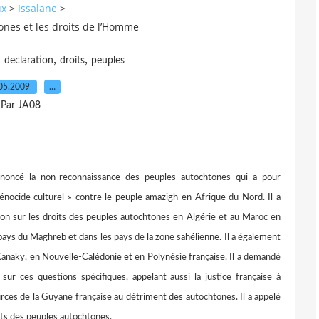
ux
>
Issalane
>
ones et les droits de l’Homme
,
,
,
declaration
droits
peuples
05.2009
…
Par JA08
é la non-reconnaissance des peuples autochtones qui a pour
énocide culturel » contre le peuple amazigh en Afrique du Nord. Il a
tion sur les droits des peuples autochtones en Algérie et au Maroc en
es pays du Maghreb et dans les pays de la zone sahélienne. Il a également
n Kanaky, en Nouvelle-Calédonie et en Polynésie française. Il a demandé
r ces questions spécifiques, appelant aussi la justice française à
ources de la Guyane française au détriment des autochtones. Il a appelé
oits des peuples autochtones.