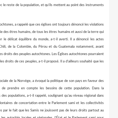
ec le reste de la population, et qu’ils mettent au point des instruments
tones, a rappelé que ces églises ont toujours dénoncé les violations
ie des êtres humains, de tous les êtres humains et aussi de la terre qui
r le délicat équilibre du monde, a-t-il averti. Il a dénoncé les actes
 Chili, de la Colombie, du Pérou et du Guatemala notamment, avant
les droits des peuples autochtones. Les Églises autochtones pourraient
s droits de ces peuples, a-t-il proposé. Il a d’ailleurs souhaité que les
ociale de la Norvège, a évoqué la politique de son pays en faveur des
nue de prendre en compte les besoins de cette population. Dans la
s des populations, a-t-il rappelé, soulignant qu’au niveau régional dans
lontaires de concertation entre le Parlement sami et les collectivités
par le fait que les Samis ne jouissent pas de leurs droits partout au
les autorités locales et régionales, l’État et le Parlement sami pour