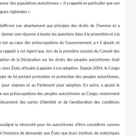
veur des populations autochtones ». Il a rappelé en particulier que son
ngues régionales ».
irmé son attachement aux principes des droits de l’homme et a
onner une réponse à toutes les questions liées à la promotion et à la
 est au cœur des préoccupations du Gouvernement, a-t-il ajouté, et
l a rappelé à cet égard que, lors de la première session du Conseil des
tion de la Déclaration sur les droits des peuples autochtones était
s rares États africains à appeler à son adoption. Depuis 2004, le Congo
rojet de loi portant promotion et protection des peuples autochtones,
s pour examen et au Parlement pour adoption. En outre, a ajouté le
dre aux préoccupations des peuples autochtones au Congo, notamment
blissement des cartes d’identité et de l’amélioration des conditions
ligné la nécessité pour les autochtones d’être considérés comme
à l’Instance de demander aux États que leurs instituts de statistiques