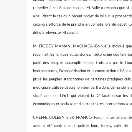
remédier à cet état de choses. M. Valle a reconnu que si l
ainsi, citant le cas d’un récent projet de loi sur la prospe
celui-ci s’efforce de le prendre en compte lors du débat. Ce
défis à relever, a-t-il conclu.
M. FREDDY MAMANI MACHACA (Bolivie) a indiqué que la 
reconnait les langues autochtones, l’autonomie des territoi
parlé des progrès accomplis depuis trois ans par le G
hydrocarbures, l’alphabétisation et la construction d’hôpita
privé les peuples autochtones de certaines pratiques cultu
médicinale utilisée depuis longtemps. Il a donc demandé la s
stupéfiants de 1961, qui violent la Déclaration sur les d
économiques et sociaux, et d’autres textes internationaux, 
CHEFFE COLEEN SISK FRANCO, Forum international des
avaient été contraints de quitter leurs terres, voire de 