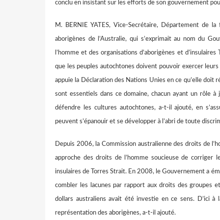
conclu en insistant sur les efforts de son gouvernement pour
M. BERNIE YATES, Vice-Secrétaire, Département de la f
aborigènes de l’Australie, qui s’exprimait au nom du Go
l’homme et des organisations d’aborigènes et d’insulaires T
que les peuples autochtones doivent pouvoir exercer leurs 
appuie la Déclaration des Nations Unies en ce qu’elle doit réta
sont essentiels dans ce domaine, chacun ayant un rôle à j
défendre les cultures autochtones, a-t-il ajouté, en s’a
peuvent s’épanouir et se développer à l’abri de toute discrim
Depuis 2006, la Commission australienne des droits de l’h
approche des droits de l’homme soucieuse de corriger le
insulaires de Torres Strait. En 2008, le Gouvernement a émis
combler les lacunes par rapport aux droits des groupes e
dollars australiens avait été investie en ce sens. D’ici à 
représentation des aborigènes, a-t-il ajouté.