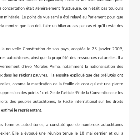
a concertation était généralement fructueuse, ce n’était pas toujours
ction minérale. Le point de vue sami a été relayé au Parlement pour que
la montre que l’on doit faire un bilan au cas par cas et qu’il reste des
nouvelle Constitution de son pays, adoptée le 25 janvier 2009,
res autochtones, ainsi que la propriété des ressources naturelles. Il a
ouvernement d’Evo Morales Ayma, notamment la nationalisation des
ux dans les régions pauvres. Il a ensuite expliqué que des préjugés ont
relles, comme la mastication de la feuille de coca qui est une plante
uppression des points 1c et 2e de l’article 49 de la Convention sur les
roits des peuples autochtones, le Pacte international sur les droits
a estimé le représentant.
 femmes autochtones, a constaté que de nombreux autochtones
s’exiler. Elle a évoqué une réunion tenue le 18 mai dernier et qui a