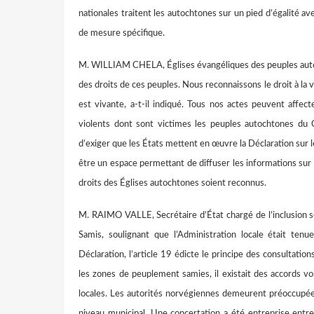
nationales traitent les autochtones sur un pied d’égalité av
de mesure spécifique.
M. WILLIAM CHELA, Églises évangéliques des peuples autoch
des droits de ces peuples. Nous reconnaissons le droit à la v
est vivante, a-t-il indiqué. Tous nos actes peuvent affecte
violents dont sont victimes les peuples autochtones du
d’exiger que les États mettent en œuvre la Déclaration sur 
être un espace permettant de diffuser les informations sur le
droits des Églises autochtones soient reconnus.
M. RAIMO VALLE, Secrétaire d’État chargé de l’inclusion s
Samis, soulignant que l’Administration locale était te
Déclaration, l’article 19 édicte le principe des consultation
les zones de peuplement samies, il existait des accords vo
locales. Les autorités norvégiennes demeurent préoccupées 
niveau municipal. Une concertation a été entreprise entre 