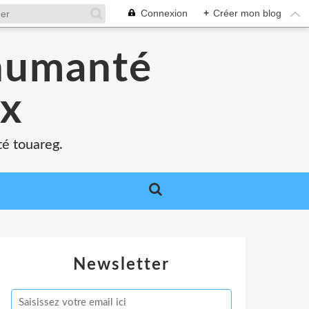
Connexion
+
Créer mon blog
'humanté
ux
té touareg.
Newsletter