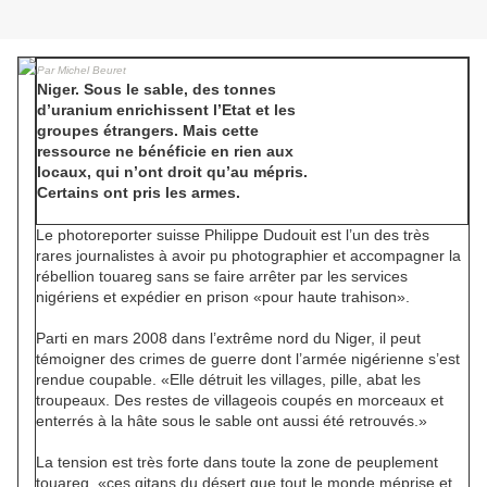
Par Michel Beuret
Niger. Sous le sable, des tonnes
d’uranium enrichissent l’Etat et les
groupes étrangers. Mais cette
ressource ne bénéficie en rien aux
locaux, qui n’ont droit qu’au mépris.
Certains ont pris les armes.
Le photoreporter suisse Philippe Dudouit est l’un des très
rares journalistes à avoir pu photographier et accompagner la
rébellion touareg sans se faire arrêter par les services
nigériens et expédier en prison «pour haute trahison».
Parti en mars 2008 dans l’extrême nord du Niger, il peut
témoigner des crimes de guerre dont l’armée nigérienne s’est
rendue coupable. «Elle détruit les villages, pille, abat les
troupeaux. Des restes de villageois coupés en morceaux et
enterrés à la hâte sous le sable ont aussi été retrouvés.»
La tension est très forte dans toute la zone de peuplement
touareg, «ces gitans du désert que tout le monde méprise et