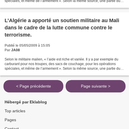
spéciales, et même de l’armement ». Selon la même source, une partie du
matériel est déjà arrivée : «...
L’Algérie a apporté un soutien militaire au Mali
dans le cadre de la lutte commune contre le
terrorisme.
Publié le 05/05/2009 à 15:05
Par
JA08
Selon le militaire malien, « l’aide est riche et variée. Il y a par exemple du
carburant pour nos troupes, des sacs de couchage, pour les opérations
spéciales, et même de l’armement ». Selon la même source, une partie du
matériel est déjà arrivée : «...
< Page précédente
Page suivante >
Hébergé par Eklablog
Top articles
Pages
Contact