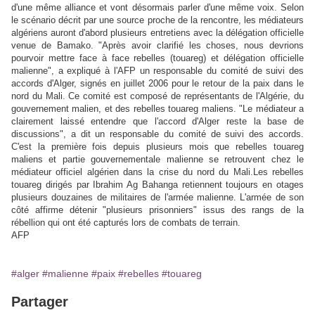
d'une même alliance et vont désormais parler d'une même voix. Selon
le scénario décrit par une source proche de la rencontre, les médiateurs
algériens auront d'abord plusieurs entretiens avec la délégation officielle
venue de Bamako. "Après avoir clarifié les choses, nous devrions
pourvoir mettre face à face rebelles (touareg) et délégation officielle
malienne", a expliqué à l'AFP un responsable du comité de suivi des
accords d'Alger, signés en juillet 2006 pour le retour de la paix dans le
nord du Mali. Ce comité est composé de représentants de l'Algérie, du
gouvernement malien, et des rebelles touareg maliens. "Le médiateur a
clairement laissé entendre que l'accord d'Alger reste la base de
discussions", a dit un responsable du comité de suivi des accords.
C'est la première fois depuis plusieurs mois que rebelles touareg
maliens et partie gouvernementale malienne se retrouvent chez le
médiateur officiel algérien dans la crise du nord du Mali.Les rebelles
touareg dirigés par Ibrahim Ag Bahanga retiennent toujours en otages
plusieurs douzaines de militaires de l'armée malienne. L'armée de son
côté affirme détenir "plusieurs prisonniers" issus des rangs de la
rébellion qui ont été capturés lors de combats de terrain.
AFP
#alger
#malienne
#paix
#rebelles
#touareg
Partager