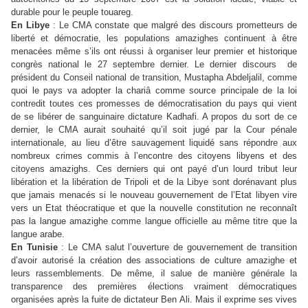
durable pour le peuple touareg.
En Libye
: Le CMA constate que malgré des discours prometteurs de
liberté et démocratie, les populations amazighes continuent à être
menacées même s’ils ont réussi à organiser leur premier et historique
congrès national le 27 septembre dernier. Le dernier discours de
président du Conseil national de transition, Mustapha Abdeljalil, comme
quoi le pays va adopter la chariâ comme source principale de la loi
contredit toutes ces promesses de démocratisation du pays qui vient
de se libérer de sanguinaire dictature Kadhafi. A propos du sort de ce
dernier, le CMA aurait souhaité qu’il soit jugé par la Cour pénale
internationale, au lieu d’être sauvagement liquidé sans répondre aux
nombreux crimes commis à l’encontre des citoyens libyens et des
citoyens amazighs. Ces derniers qui ont payé d’un lourd tribut leur
libération et la libération de Tripoli et de la Libye sont dorénavant plus
que jamais menacés si le nouveau gouvernement de l’Etat libyen vire
vers un Etat théocratique et que la nouvelle constitution ne reconnaît
pas la langue amazighe comme langue officielle au même titre que la
langue arabe.
En Tunisie
: Le CMA salut l’ouverture de gouvernement de transition
d’avoir autorisé la création des associations de culture amazighe et
leurs rassemblements. De même, il salue de manière générale la
transparence des premières élections vraiment démocratiques
organisées après la fuite de dictateur Ben Ali. Mais il exprime ses vives