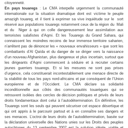
citoyenneté.
En pays touaregs
: Le CMA interpelle urgemment la communauté
internationale sur la situation dramatique dont est victime le peuple
amazigh touareg, et il tient à exprimer sa vive inquiétude sur le sort
réservé aux populations touaregs notamment ceux de la région du Mali
et du Niger à qui on colle dangereusement leur assimilation aux
terroristes salafistes d’Aqmi. Et les Touaregs du Grand Sahara, qui
connaissent les moindres recoins de leur immense territoire saharien,
n’arrêtent pas de dénoncer les « nouveaux envahisseurs » que sont les
combattants d’Al Qaïda et du danger de se diriger vers la naissance
d’un nouveau Afghanistan, plus dangereux et plus incertain, surtout que
les dirigeants d’Aqmi commencent à séduire et à recruter certains
jeunes guerriers touaregs. Et si les mesures ne sont pas prises
d’urgence, cela constituerait incontestablement une menace directe de
la stabilité de tous les pays nord-africains et par conséquent de l’Union
européenne et de l’Occident. Le CMA déclare sa solidarité
inconditionnelle aux côtés des communautés touarègues qui se
retrouvent isolées des cercles de décision politiques et privés de leurs
droits fondamentaux dont celui à l’autodétermination. En définitive, les
Touaregs sont les seuls qui peuvent sécuriser cet espace désertique et
qui ont appris à le parcourir partout et à en connaître ses dangers et
ses menaces. L’octroi de leurs droits de l’autodétermination, basée sur
la déclaration universelle des Nations unies sur les Droits des peuples
autochtones du 13 septembre 2007 est la solution idéale, viable et