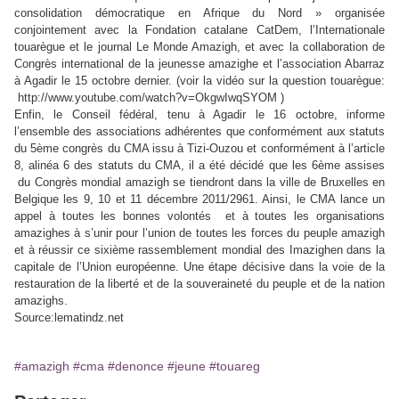
consolidation démocratique en Afrique du Nord » organisée
conjointement avec la Fondation catalane CatDem, l’Internationale
touarègue et le journal Le Monde Amazigh, et avec la collaboration de
Congrès international de la jeunesse amazighe et l’association Abarraz
à Agadir le 15 octobre dernier. (voir la vidéo sur la question touarègue:
http://www.youtube.com/watch?v=OkgwIwqSYOM )
Enfin, le Conseil fédéral, tenu à Agadir le 16 octobre, informe
l’ensemble des associations adhérentes que conformément aux statuts
du 5ème congrès du CMA issu à Tizi-Ouzou et conformément à l’article
8, alinéa 6 des statuts du CMA, il a été décidé que les 6ème assises
du Congrès mondial amazigh se tiendront dans la ville de Bruxelles en
Belgique les 9, 10 et 11 décembre 2011/2961. Ainsi, le CMA lance un
appel à toutes les bonnes volontés et à toutes les organisations
amazighes à s’unir pour l’union de toutes les forces du peuple amazigh
et à réussir ce sixième rassemblement mondial des Imazighen dans la
capitale de l’Union européenne. Une étape décisive dans la voie de la
restauration de la liberté et de la souveraineté du peuple et de la nation
amazighs.
Source:lematindz.net
#amazigh
#cma
#denonce
#jeune
#touareg