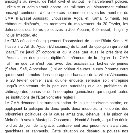
amazighs au niveau de l’état civil et surtout le harcèlement policier,
judiciaire et administratif contre les militants du Mouvement culturel
amazigh continuent à être exercés notamment envers les membres du
CMA (Fayssal Aoussar, Lhoussaine Agda et Kamal Slimani), les
chômeurs diplômés, les membres du mouvement du 20-Février, les
défenseurs des terres collectives à Jbel Aouam, Khémisset, Tinghir y
inclus Imedder, etc.
Le CMA dénonce énergiquement l’assassinat de jeune Rifain Kamal Al
Husseini à Aït Bu Ayach (Alhoceima) de la part de quelqu’un qui se dit
"
baltaji
" ce jeudi 27 octobre et qui a osé tuer aussi le président de
l’Association des jeunes diplômés chômeurs de la région. Le CMA
affirme que ce n’est pas avec des assassinats lâches de jeunes
(Sefrou, Safi, Alhoceima…) ni en brûlant d’autres jeunes (comme ceux
qui se sont immolés dans une agence bancaire de la ville d’Alhoceima
le 20 février dernier sans qu’une enquête sérieuse soit entreprise
jusqu’à maintenant de la part des autorités) que les problèmes du
chômage des jeunes et de la corruption généralisée qui rangent toutes
les institutions de l’Etat vont être réglés !
Le CMA dénonce l’instrumentalisation de la justice discriminatoire, en
appliquant la politique de deux poids deux mesures, à l’encontre des
prisonniers politiques de la cause amazighe, détenus à la prison de
Meknès, à savoir Mustapha Oussaya et Hamid Adouch, a qui l’on dénie
le droit de jouir de la grâce, contrairement aux prisonniers salafistes,
gauchistes et sahraouis. Cette situation de désarroi a poussé nos