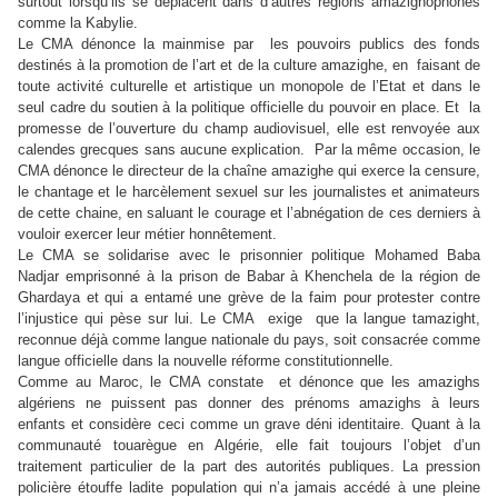
surtout lorsqu’ils se déplacent dans d’autres régions amazighophones
comme la Kabylie.
Le CMA dénonce la mainmise par les pouvoirs publics des fonds
destinés à la promotion de l’art et de la culture amazighe, en faisant de
toute activité culturelle et artistique un monopole de l’Etat et dans le
seul cadre du soutien à la politique officielle du pouvoir en place. Et la
promesse de l’ouverture du champ audiovisuel, elle est renvoyée aux
calendes grecques sans aucune explication. Par la même occasion, le
CMA dénonce le directeur de la chaîne amazighe qui exerce la censure,
le chantage et le harcèlement sexuel sur les journalistes et animateurs
de cette chaine, en saluant le courage et l’abnégation de ces derniers à
vouloir exercer leur métier honnêtement.
Le CMA se solidarise avec le prisonnier politique Mohamed Baba
Nadjar emprisonné à la prison de Babar à Khenchela de la région de
Ghardaya et qui a entamé une grève de la faim pour protester contre
l’injustice qui pèse sur lui.
Le CMA exige que la langue tamazight,
reconnue déjà comme langue nationale du pays, soit consacrée comme
langue officielle dans la nouvelle réforme constitutionnelle.
Comme au Maroc, le CMA constate et dénonce que les amazighs
algériens ne puissent pas donner des prénoms amazighs à leurs
enfants et considère ceci comme un grave déni identitaire. Quant à la
communauté touarègue en Algérie, elle fait toujours l’objet d’un
traitement particulier de la part des autorités publiques. La pression
policière étouffe ladite population qui n’a jamais accédé à une pleine