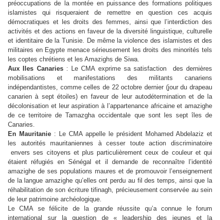
préoccupations de la montée en puissance des formations politiques
islamistes qui risqueraient de remettre en question ces acquis
démocratiques et les droits des femmes, ainsi que l’interdiction des
activités et des actions en faveur de la diversité linguistique, culturelle
et identitaire de la Tunisie. De même la violence des islamistes et des
militaires en Egypte menace sérieusement les droits des minorités tels
les coptes chrétiens et les Amazighs de Siwa.
Aux Iles Canaries
: Le CMA exprime sa satisfaction des dernières
mobilisations et manifestations des militants canariens
indépendantistes, comme celles de 22 octobre dernier (jour du drapeau
canarien à sept étoiles) en faveur de leur autodétermination et de la
décolonisation et leur aspiration à l’appartenance africaine et amazighe
de ce territoire de Tamazgha occidentale que sont les sept îles de
Canaries.
En Mauritanie
: Le CMA appelle le président Mohamed Abdelaziz et
les autorités mauritaniennes à cesser toute action discriminatoire
envers ses citoyens et plus particulièrement ceux de couleur et qui
étaient réfugiés en Sénégal et il demande de reconnaître l’identité
amazighe de ses populations maures et de promouvoir l’enseignement
de la langue amazighe qu’elles ont perdu au fil des temps, ainsi que la
réhabilitation de son écriture tifinagh, précieusement conservée au sein
de leur patrimoine archéologique.
Le CMA se félicite de la grande réussite qu’a connue le forum
international sur la question de « leadership des jeunes et la