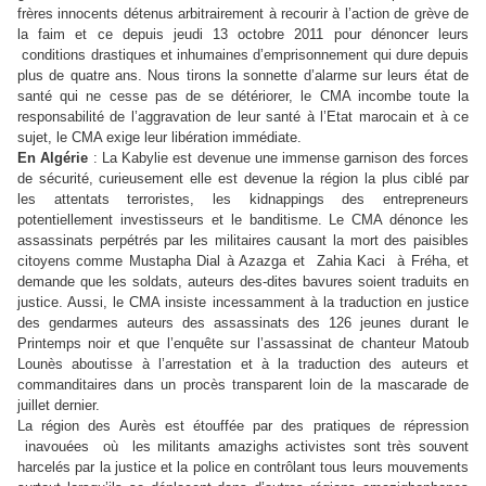
frères innocents détenus arbitrairement à recourir à l’action de grève de
la faim et ce depuis jeudi 13 octobre 2011 pour dénoncer leurs
conditions drastiques et inhumaines d’emprisonnement qui dure depuis
plus de quatre ans. Nous tirons la sonnette d’alarme sur leurs état de
santé qui ne cesse pas de se détériorer, le CMA incombe toute la
responsabilité de l’aggravation de leur santé à l’Etat marocain et à ce
sujet, le CMA exige leur libération immédiate.
En Algérie
: La Kabylie est devenue une immense garnison des forces
de sécurité, curieusement elle est devenue la région la plus ciblé par
les attentats terroristes, les kidnappings des entrepreneurs
potentiellement investisseurs et le banditisme. Le CMA dénonce les
assassinats perpétrés par les militaires causant la mort des paisibles
citoyens comme Mustapha Dial à Azazga et Zahia Kaci à Fréha, et
demande que les soldats, auteurs des-dites bavures soient traduits en
justice. Aussi, le CMA insiste incessamment à la traduction en justice
des gendarmes auteurs des assassinats des 126 jeunes durant le
Printemps noir et que l’enquête sur l’assassinat de chanteur Matoub
Lounès aboutisse à l’arrestation et à la traduction des auteurs et
commanditaires dans un procès transparent loin de la mascarade de
juillet dernier.
La région des Aurès est étouffée par des pratiques de répression
inavouées où les militants amazighs activistes sont très souvent
harcelés par la justice et la police en contrôlant tous leurs mouvements